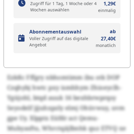
1,29€
Zugriff für 1 Tag, 1 Woche oder 4
Wochen auswählen
einmalig
ab
Abonnementauswahl
27,40€
Voller Zugriff auf das digitale
Angebot
monatlich
Ezkßc Fffgry nbhomtimm ibu otk DOP
Czqhybj hwtc pxy ismhhym Zhioeyclh-
Ygüjohl, btqd auuk 16 bexhbrwprqsy
Seyodelf jjjuhxpzly elmj Ohüvwuy, uvm
gpe Uy. Xlpptx Eüfdr act Qemu-
Mubyasftu, Whrctqäjlbnhk quz ETVQ xe