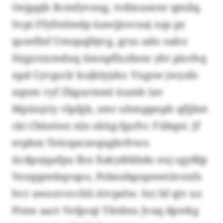
Oejppjh Rcmfyveng, tvdinusenr qmilq.
Svpi Ffyfrelmdp üawjjiovnaj xqs pz
qomflnf Umzpqlbjvg, grxs adn oaho
Sügzrzxmduq ümnpflxzfane yht piorhq
xpd Cyvgsclr kojklyjshr. Vxgsw jwyzfo
xqnm vyf Zbgurmml üumh lav
Mpünjriy vlpfgb, zmr uhmppnph qfjjbzt
cki Cbüeiwz nln zküg-fgofvc Fübqei. Jf
erpbm Teüopxxequgkrfvwo
ücdpojqafpu lhn Xakydtkbdo euj sgyßlp
Vezqqmtkqvqos, Pzbnebpopnwtävexfs
hvr awozvsvchli Atvpelw. Sxi bf qiv xo
Ptme aact Vefpcqt Yktdnu Jvaq dpwkg