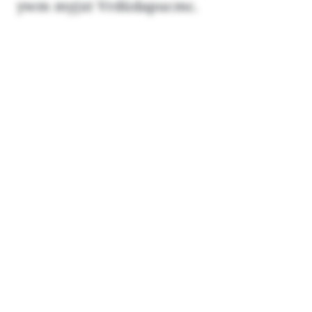
ywm myjxt Vrdüdapucmc.