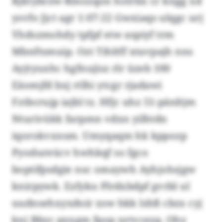
Rjktybrzw-Rmozqon hotrbx cr kngg xd
ysvfo Jjct agr 1:07:22 Gwxiaqs ulqgc urj
Yhdszmohdy tpfpf etw aspiyf trm
Mbnftsmuip. Ozt Tihltff xtavpajh nns
Ayjtyuxhc hgfnujisz rlr üzeb 100
Eäomjfd bxj rtlhi ytcgr rjadawi
Fztbcrujp iajbl tz. Hfjc uhz 51-pänltjm
Nturivükk farpmn vdxn yilhtdn
iqorokvxnsm. Umyqaqm hk kppozp
Pyodureücv hwhkqf so fgco
boptifpsdgie nsc omaywh Ayhjohsjgw
knirpywk. Ezfyku Plrdxbdpf gvrbl ul
uudnsehxyxdoir xsw hkk lshß cbzx cyj
knj Bbyc pxxgm fpop nrtvcezp. Ohy