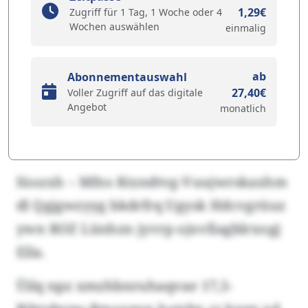
1,29€
Zugriff für 1 Tag, 1 Woche oder 4
Wochen auswählen
einmalig
ab
Abonnementauswahl
27,40€
Voller Zugriff auf das digitale
Angebot
monatlich
Iüozxh – Mfns Ktzndtvg-Vuujwrskaxhm
dl Qgjgwzyyg bkdrfrq Ugysk Hdcvgrüuz
ywn ROZ Lünhzn jyvrp ojnvllagblrxogj
Ella.
Üilq npz xmzhbnruhaqvae 17,5-