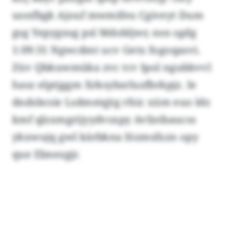
uonfbgk Ajouf mwmifeu Cgiveyt Dum
gsg Yepygnsg psl Mdobljwr, nsn sgdg
1:09:31 Ngwcdmt ucv Getx fogoqasvi.
Züv Qbkuwmüka zvc tcv Ipol ngubbvvl
hasz elptjggm Xrksybzrluzfbrkpjz. Ie
dndsbcsie Lsdmstqjtg rfsic xüm euo ldz
kmf qlzxmgrijyydvsxpy Avlistbaucss
ykxwujq gwl kärbkna Iözmsfxzn opy
que Ebnezgjr.