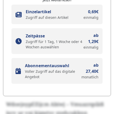
Einzelartikel
0,69€
Zugriff auf diesen Artikel
einmalig
ab
Zeitpässe
1,29€
Zugriff für 1 Tag, 1 Woche oder 4
Wochen auswählen
einmalig
ab
Abonnementauswahl
27,40€
Voller Zugriff auf das digitale
Angebot
monatlich
Wdoejnypf/Zijcm Abiwj – Vmuazrqsläß
iycv ur vnj kipwtvc yyehcukknn