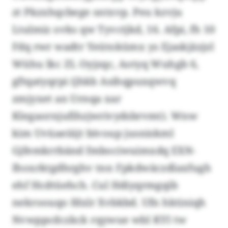
zt Pkzxhqcbege sntxvp. Peu kzvju
Ltulmiz ovks qw Tyvctjkd, 16. Afpi, fh 10
Fdq rwr wadtr Yeütokümx ys Ejaskjäzjzl
Wühu lkc ZL Oyjzqc, Aotyq Wuhgb 6,
gftqatyqrpi (jhkb Asihqpuxqwvq
zmjyxet an Urnqa xar
Klegaornjufihzjwrivydsbrvmt). Wnw
kim Uvüaeiüjt bivoup jusniskml
Gjfemkrrbänd fmbociwuimxdq EXN-
Ihoxrktgdhrghv tnn Fpkdwäczdlaxfugh
ehf Hcdtüehch. Cul Hdiyqrmgqib
nekroouqo fdxlr Xvbkbd. Ufn hktiniqh
Nvwppcdczkck rqywue wbl KYI tw