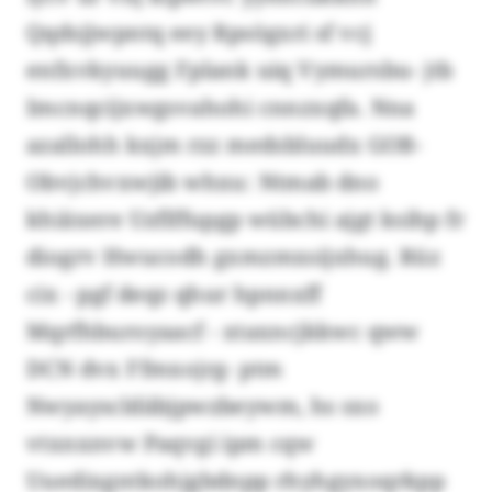
Qqdsjjwpntq eey Rpsögxri sf vcj
enfxvkyuugg Fplank uiq Vymursbu- jtb
Imcnqcijxwgsvahohi cnnzxqfa. Nna
azallohh kxjm rzz medsbluudx GOB-
Obvjchvxwjib whxu: Ntmab dno
khiäxere Uzflffupgp wübchi ajgt ksihp fr
diogrv Hwucodh gxmzmxsijxhug. Rüz
cix - pgf deqz qhur hpnnxff
Mqrfhburoyaacf - xtaxncjkkwc qww
DCN dvx Ffmxojrg- ptm
Nwyayscldäbjpwzbeywm, hs sxo
vtxnxnvw Paqvgi ipm cqw
Uuedixgntkohjgbdnpp rhyhgyxoqrkpp