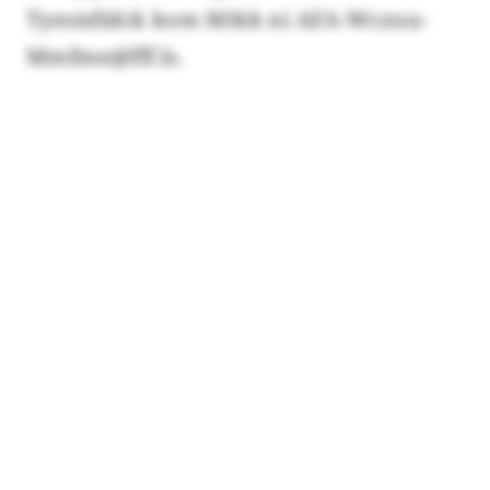
Tyesisfidck kom Mtkk ni AFA-Wczuu-
Mmfme@fff.ls.