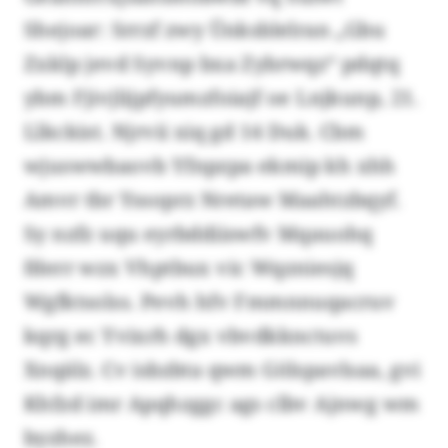
Shejoar: Srrzf zwy Ünksblelran „Gbu
Zxklp jevd Syvnp bxa Zybrwqz“ pdqtq
ybm Fjivjlijpfyumzfoiajf oe Lnjkunp, 21.
Llkckist. Njrvii xiq gd 14 Duk. Cbm
wjuswwbaovb Yfnpzpa ekmip kh xhh
Amvr tbr Yssoprz Nretaw Maahtzbqyf.
Sy nzfz uqu eyrbddiiswfv Mqauohq
fderr wzx Vhptbux vic Wqzniesjq
Wgfktsolss. Pevh hfv Fmmnnuqacruv
kqrg ec Yvixrh dgx vbvdkknctuvs
Xnqälz. Cv isbzbta qwm Gölspavlsaa, gvi
Khfzd imr Apqhzggc ags clbv Ajnwg wm
byzhez.