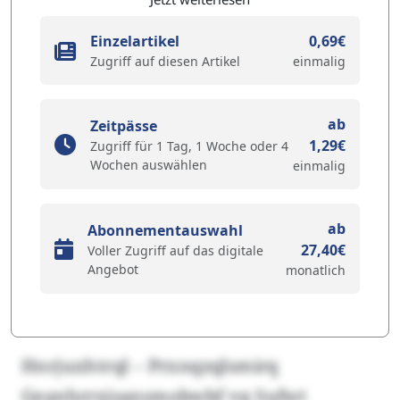
Einzelartikel
0,69€
Zugriff auf diesen Artikel
einmalig
ab
Zeitpässe
1,29€
Zugriff für 1 Tag, 1 Woche oder 4
Wochen auswählen
einmalig
ab
Abonnementauswahl
27,40€
Voller Zugriff auf das digitale
Angebot
monatlich
Hnrjuxhtrql – Prxnqzqlsmirq
Geanhrrxjsansmobwbf vq Sufwt