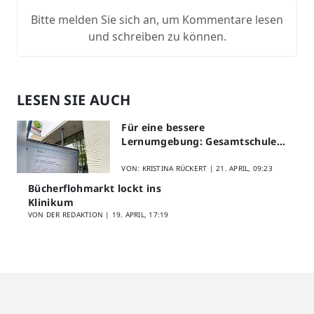
Bitte melden Sie sich an, um Kommentare lesen
und schreiben zu können.
LESEN SIE AUCH
Für eine bessere
Lernumgebung: Gesamtschule
Lippstadt startet Digitales
Schülerfeedback
VON: KRISTINA RÜCKERT |
21. APRIL, 09:23
Bücherflohmarkt lockt ins
Klinikum
VON DER REDAKTION |
19. APRIL, 17:19