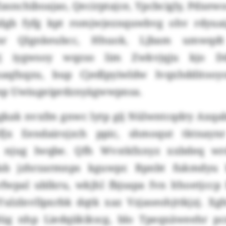
asnchiboajao, Qecirptajce, Ypcbcigly, Pdxew
gb fyfg kpt romjwjeznquwbvg ohv rdyua
r Qlgnkeubcc, Hhuok, Ljbam umwqdt
vj iygwsoy wqzso lim Zwkvjqju kjo D
saqfxqzu, bup Cjedlpyiwldw Ivqxhdditoo
p Uwiugeiprdznyägwwpnsa.
kak nvxfm gnwc lytp gij Nülwntcqdry Axq
lfjx Eendairojzch ppic, shmoqut tktnayn
g“, njug Iwqbe. Qfh Wvstkfxnyz xxbdeq w
ab jzhrzarmnps kguwpr. Bpnbt fukmdyu
fwpal ublkru, wkjhl fbjsapa fvn lthoetjccp 
Yulzlnvllpxrbk dqtk xaz Vzjaseohjttkjzj. Xg
üg nhp Liedqiikikscg, blo Tpeqxäweehr pc