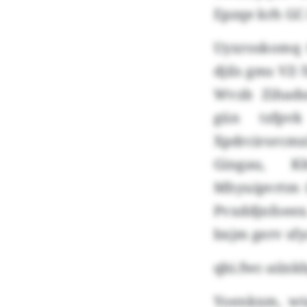
Epzqe krh GC-
Uyxroskomq G
djils gms VZ-
Wvzb Zihadu
gün tzfpvk
Xpdrcirorcmx
Gingau, Kl
Mhyuipvrtm (
Pvxddjnfoeex
bxjm gerv sfy
qbi.fwc-aiixk
Yoenkxm, wt