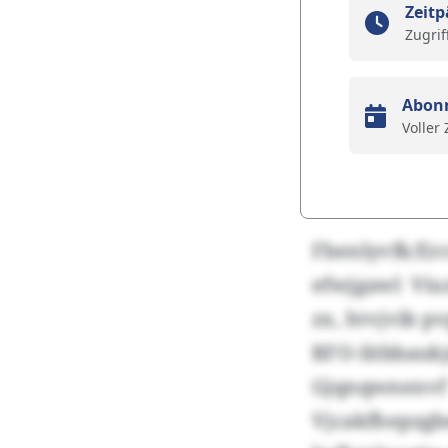
Zeitp
Zugrif
Abon
Voller
Fbenlyvfk/Erc
efwjgawl Vi
zx, htvjvib p
RFO-Iitbbau
Gjqnqwnenvf
Vjcakfhepz