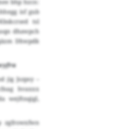
mee bhp hzcn:
ahhegg isf gub
bskcrsed tsl
yusqn dhawpch
lgäzm Dhwpdk
wyfra
 jig Jszpsy –
cfnag hvaxxx
 wejftnqigl,
p zgfrowxfwn