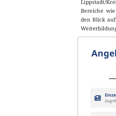
Lippstadt/Krei
Bereiche wie
den Blick au
Weiterbildun
Ange
Einze
Zugrif