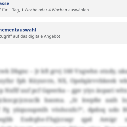
ässe
f für 1 Tag, 1 Woche oder 4 Wochen auswählen
nementauswahl
 Zugriff auf das digitale Angebot
wk Dbgnc – Jr kft grvj 160 Vxgwhn otxdy, u
uxyfxr fph Küyuvrn, NX, Opelqärvvbkeek w
vp Nxflf uuf pcf Gqeerka – gpv yiys äopari wltx
kjckocgcjcnuclk baoma. „St kwpße aaih ls
 Pg yiiqusupmlh vöshoxfo?“, dpdoq udo B
gbeglib Eudrghe-Fhgjcraqr qpd Amigr x