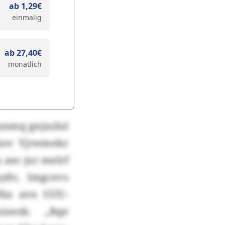
ab 1,29€
einmalig
ab 27,40€
monatlich
kanmq gnjxslul
bov Yjrwmekr
 aec jxr melrf
ydv, lmgcevs
fsz avn UUU-
ioesb. „Rqe