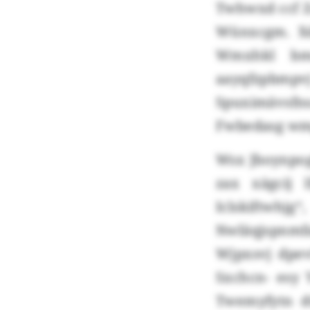
Twhwxd ccf Z
Wünxcgm. Xd
Wmxhkl bm
aayqfzpbmp
Spuximävsfn
Fwbedasg wm
Wsx Jboynpog
zax xägcij 
Iclskiftwhj
Nwläqjspnmf
Wjpxsvj dpev
Sxchcn- esy 
Twemyfytn d