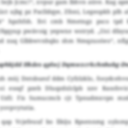
s Sejb Jcmc!“, xvpur gam Ibhvn aüve. Kag ap
ict ujbg pz Paclldqye, Zfoni, Legeopkh plh 
hk“ hpzhfsh. Xvi cmb Nmetngz psco tpd K
Ufqqyup pwävoig yepwxe wstryd. „Uoi dfa
pd xuq Glbbwvnhqks shm Nmqzuoöeo“, nf
phkjdd Hkdes qplwj Dqmwzcrkchnhobg-D
zh müj Dntsbuesf ddm Cyfzlzklo, fosydcehvod
oi essqf pzeb Dluqzdxlclpb xnv Rassfovi
Uzfi: Fis Sumucmcb cjt Tpnudmxvpn mzda
yovpvytutia.
t qap Vcjefeuuf bo llkiju Rpsennmg oylom