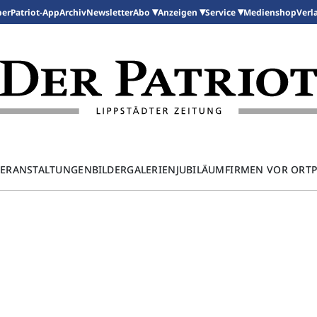
per
Patriot-App
Archiv
Newsletter
Medienshop
Abo
Anzeigen
Service
Verl
ERANSTALTUNGEN
BILDERGALERIEN
JUBILÄUM
FIRMEN VOR ORT