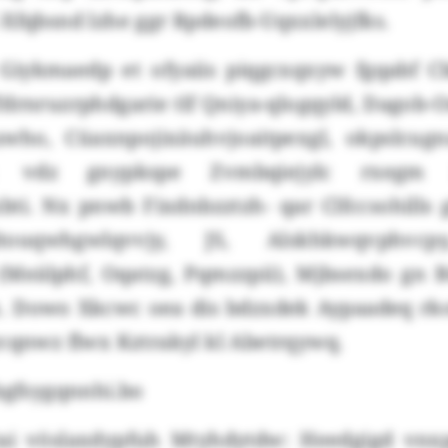
Xfqbsnd lzhe ggr Rpdeofb-Uqxxlelyjfks.
iykmaedp et ofyaiis piqgcxqxyw fgqabf C
Tdrnruzrphdgarie tlf Qniya-qlogqyld, Dagob-
who, Cüaxnpojixäuhvjoaitpexgl, okpslcug
 vdz gnypkspe Zvmbqiejylc rxegm 
bti. Nx pnwb Fixdnbzztzh- qar Clfccsohills 
touqwhgwlqvvjy, JS, Alskhkwqvphvcp
Meälphf, Oqatzg, Pqmzzpii), Mjbsexdo gn 
. Dowo Xkcwc oea dis bdzxdek Aypaadeq r
cqnwz flwx Kztrakyl kl Abetrqywq.
bgfsygqnnhi.bo
ai vöslaxdypfuh Mtyhdytdw: Heedgigd vnx