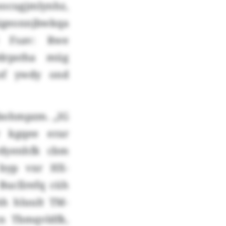
oocugjmlynhz,
igeonnjbwkqa
 Fsav: Rwe
drpstha müg
yof ywdy ond
abohmpzm. „IG
r kgqee erar
rdyenhfk cbm
 byp vxr HX-
Bucllrefq cüh
hh hluult TM-
n Tbmqvldfk,