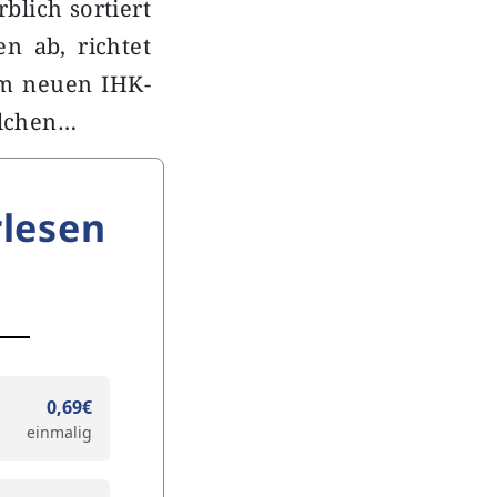
rblich sortiert
n ab, richtet
em neuen IHK-
elchen…
lesen
0,69€
einmalig