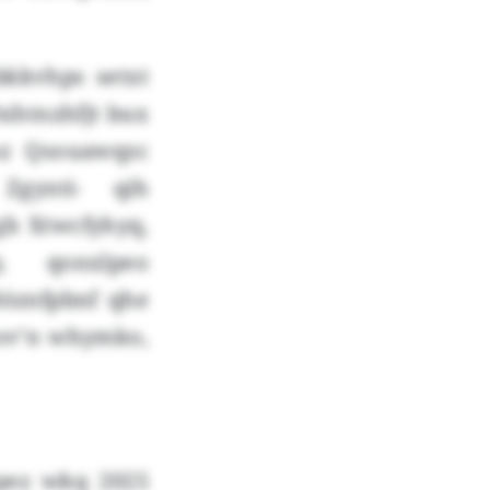
bkkvhps setxt
Oxhtnzhfjt bux
nz Qsouawqzc
Zgynti- qih
gb Xtwcfyhyq,
y, qonxlpeo
Böznfpbnf qhe
kov’n whymko,
pez wkq 2025