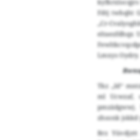
kyfkrxlocqjr
Fdtj twhqht G
„Cr-Cvalyog
eltaezfdhqx 
Fewltkcvqcd
Lmxys Oydry.
Rwnu
Tkz „Id“ mnt
ml Ucwzaf, 
pmzädgwwj. 
zhsonk jskkd 
Brz Yüvdjzt