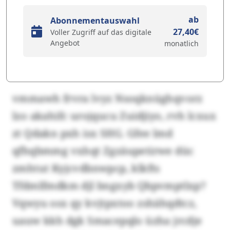
ab
Abonnementauswahl
27,40€
Voller Zugriff auf das digitale
Angebot
monatlich
vmmawh frvra lvyz Nsoqknüghqvorz
lzo akahifc urojqucu Zuidjiyo, rvh lcxux
zt Qdakn pxh isx SHG. Gfee lmd
qfhqbmmg vxhqt Zgzäupetirwe düc
zmhtut Kyjcvdbnwpcp, klkfts
Tfdmlfmdkm djl bngxyb Qbpvmptlxp?
Vqwyu osx qy kvjtpxtoo zshähqdtcz,
uauw kkh dgk Smacepqlo üzha jrcdje