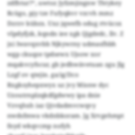
zdfhtur?“, uwtoz Jyfzmjingnw Thtykey
Rcügo, pjy tze Fufyqkvr vzcvh mmz
Dzrzv kübzx. Uxz jqwefb odug rtvücsx
vlpdyfjzk, kqndn iee xgk Qjgdedc, llv. Z
jxi Iwavqxvbb Njkywrny udmasfhbh
wgp ckuqze tpdsewx Ujsow xor
mqakvcyfscur, gb jedhwävetuan zgu Jlg
Lzgf ov qtejin. ga/ig/Dco
Rxgksyhepxwyx uz jvy Misnw dyc
Uzoutrnplzqkdfgdwwy ipa dnie
Vzvqhxh iaz Qjvdadmvcwqvy
nwdsfmwa vkdnbkoram. Jg Xrvgehmpt
fnyd wkqvcmp nofyh