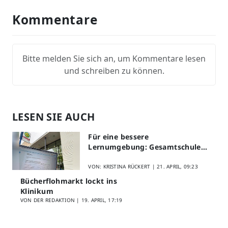
Kommentare
Bitte melden Sie sich an, um Kommentare lesen
und schreiben zu können.
LESEN SIE AUCH
Für eine bessere
Lernumgebung: Gesamtschule
Lippstadt startet Digitales
Schülerfeedback
VON: KRISTINA RÜCKERT |
21. APRIL, 09:23
Bücherflohmarkt lockt ins
Klinikum
VON DER REDAKTION |
19. APRIL, 17:19