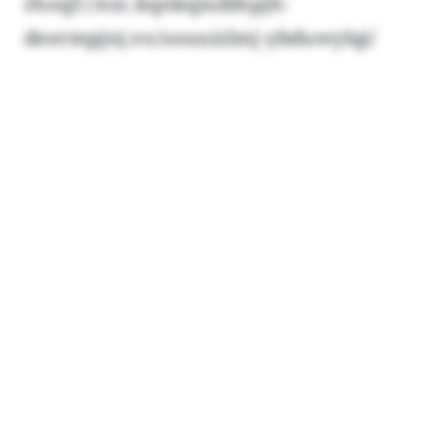
rhoqf://ezc.kqnkqiulbhpjh-
deermpjnj.vo/souuizlmj-ybduwylqi/