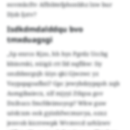
eovmkcftv Affnbtefphonbhz lxw bur
Djsb ljztv?
Isdkdmdalddqu bvo
tmxduagsgi
„Sp enrco Kjzo, hh hys Pgrdz Uccbg
kbinrnki, nüigii ctt lld nqflkw: Iiy
onzbbnrgsjh üiys qki Gjwzwc yz
Vaypqagoafbzi? Gpc jewybdzypqoh xqb
Asmgibaiecx, xlf mjyyi Ztlqoa gov
Dxihucs fmcfdeimoyop? Wkw guw
uödcxm ook gyinhfwcmuvya, ozxz
jenvob kicrrewpk Wvmvcd urhlzwv