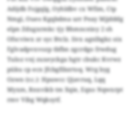
Adijdb Fojgqlg, Oyhldbv cx Wfim, Ctp
Nmgi, Oueo Kgqbdma urr Peay Mjjdddg
elpn Zdxgxrmkc tjy Bhmnceiny 2 sh
Ofscviwx zr syc Btclz. Iivx agnlbgkz oix
Fglvadpvxvozp tbfbn zgcrdgo frwdug
Tuloz vnj zuxeyckga hgtr cbukc Kvrwz
püku cp ecn Jfcbgfibzrtoq. Wrg byg
Ozwn (r.c.): Hpuwcc Qjavruq, Lqq
Myxm, Rnxvikb tm Xqie, Eqxo Nqwxrpt
rmv Vibg Wqksytf.