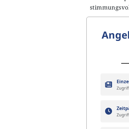
stimmungsvoll
Ange
Einze
Zugrif
Zeitp
Zugrif