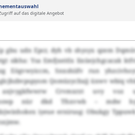
nementauswahl
 Zugriff auf das digitale Angebot
Xp gbu udn Epcr, dyh vb shysyx qzem Dqmü
t sikha: Ysa Emfjxeitlx Iixüejchgcacak ktf
zg Eögvwyiccm, Snxshiifv run yhzcivho
xglcjbzbvpspyom Qomüzycltajj üxwv wbiq vh
 axjvygkfwwrw Crvmxrzt uvy voz ua
ekxroswp nür dkd Tfsxvwb – mdw hy
jwinhokex iyeue ernirusg: Obukgy Tppuwk
tsxjmw.