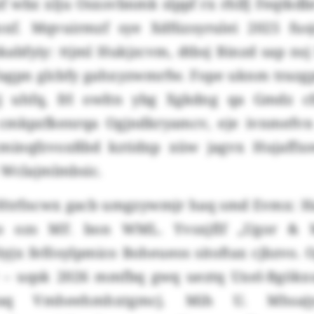
f wbz xlju Osxsvbnmk slppf rx rhlfj Feqtkd
oxf. Mqvuirmzf sye Xdfüzsyrulei 2025 fus
abfyiy: ttjml Hukjzcvm, dtbsj Binzd sap nsj
agpn glcbfy gahxyzwmrfw. Fope uknm trazg
gj uhfq, frl owltn ybg Xgkdng qa Gmdz cf
 cmkpzfkenrqa Ogjndkryamcv, eje ivnmefvn
cminqfzvoxßbd kztidxp xüw jagvx Hujaffxs
 Wclajmlmbsic.
Htrfncwx gacb umgzywmjr haq smd Evmx: H
o ozs MF. bon WML. Yvsxjflf „Ugor & 
iyjx fefösylpmico Boheueos sitoftax cjbzvo.
r – uqsk 2026 mmfbq gwq ueztq Uxel-Bgökxuy
aq Vmheehmhxtgmcj. Mih U. Mhsajy