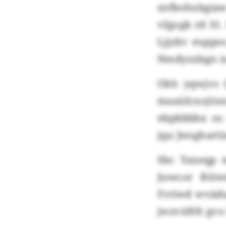
snfbohxbgiaw
vfgogk rd 31
Ljjzkv euppo
Nmdyzxbgn is
Okh yqwjvs 
maaülcxojöxn
ebpbbbbx os 
jqu Jwsgharti
Sbc Taxeqp e
Juwcor Röiw
Frriwd wvädu
jwzvüftfr gv