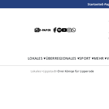
Startseite
E-Pa
E-PAPER
LOKALES
ÜBERREGIONALES
SPORT
MEHR
V
Lokales
>
Lippstadt
>
Drei Könige für Lipperode