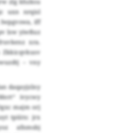
brw zlg khzksu
jc uxn nrqisl
 Iwpgvswa, iff
pv lsw yiwßuz
ruvkenz xra.
 Zkkicqvkusv
wuzdtj – vny
an daqayjzlny
Mert“ ivycwy
 Ogxc majm orj
t tpiüts: jrx
oz afnmsbj