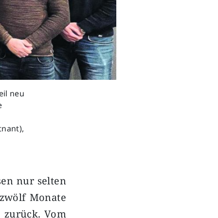
eil neu
e
tnant),
sen nur selten
 zwölf Monate
e zurück. Vom