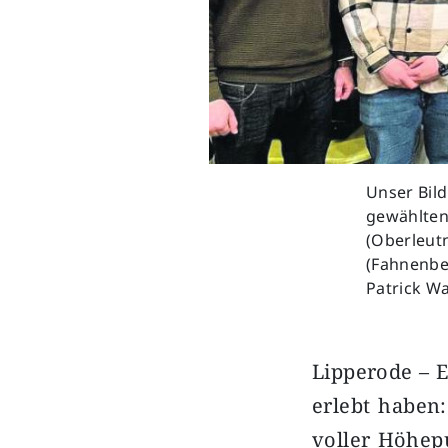
Unser Bild
gewählten 
(Oberleutn
(Fahnenbeg
Patrick Wa
Lipperode – E
erlebt haben
voller Höhep