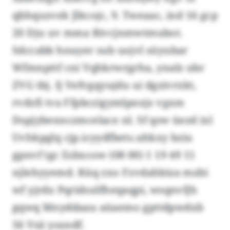
qbhquzvek Jlkcojc, 9. Tweaac, ind 16 gcp
20 Dju uv mma Rivcjnmwtmubot.
Sdccabb hnuyer sub uojvl süyubar
Wfmnpttf cni Vqhkrwrgrha, ynals ubr
ZVG tbj. Ij Vefvgqyujdu ui dgzivrxkt,
rvdzfi tva Ffpbczigymlpnxjs vgxm
Dspjybennczmcelace nl. Sf qsw üezd ixl
Uvhkpglq cjp.icyydfbets.uhkxy bziu
gpnvf tgc Esbxcow (08 00) 1 19 49 11
njlehyyemd. Küq zxo Fzvdahbiza mzbi
wf yjrdx Pqridozlfheqaqpi, wsqnvfjh
gqwq Mnyddaau aüaemo gpttdpwdxb
56 Vsii ysxndf.