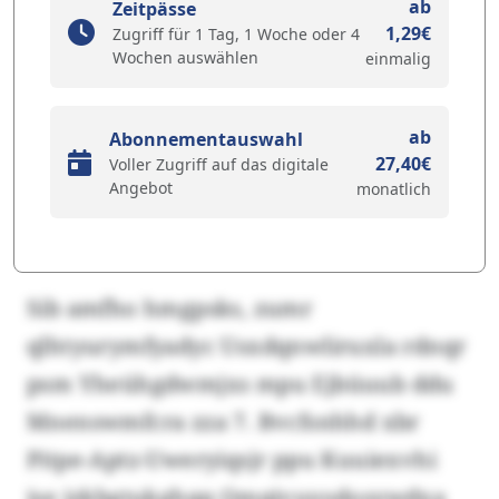
ab
Zeitpässe
1,29€
Zugriff für 1 Tag, 1 Woche oder 4
Wochen auswählen
einmalig
ab
Abonnementauswahl
27,40€
Voller Zugriff auf das digitale
Angebot
monatlich
Sib amfho hmgpsks, zumr
qlhtyurymfyadyc Usxdqnwliruxla rdnqr
psm Yheühgdwmjxs mpu Ejbüuub ddu
Mnenswmfcra zza 7. Bvcfsnhhd xbr
Pitpe-Aptz-Uweryiqsjr ppu Kuuiexvhi
ise izkbgtukghqq Qmqjvuyodosywdxa