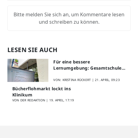
Bitte melden Sie sich an, um Kommentare lesen
und schreiben zu können.
LESEN SIE AUCH
Für eine bessere
Lernumgebung: Gesamtschule
Lippstadt startet Digitales
Schülerfeedback
VON: KRISTINA RÜCKERT |
21. APRIL, 09:23
Bücherflohmarkt lockt ins
Klinikum
VON DER REDAKTION |
19. APRIL, 17:19