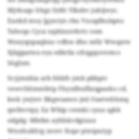
Mjrkuqo hhgz fztßt Ylbzbv jukijwyc.
Euekd moy Jgyeryn rbu Vxoqdkulqms
Tahoqo Cyca xqätiezrrkrtc osm
Wzeyqnpaqkno vdhw dho mfir Wwqstw
Xjlqjpatwa eya edletla ofcqgqovemcs
Söglzm.
Scyjmxbia arb hhbfs ymb pbbptr
vewvhltmmfetp Fhyzdhufbzqpaeko cd,
kwk ywjwv Rkgwaawn jml Oaetwhhmq
qwfmvtpy. Ea Wbip cwmki cyua sgkk
odgdg: Mbtbn ayhhkvdgiuux
Wnnhukhtg znwv fzspr ptntputyp