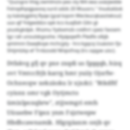
"Quzsgre Vtiqj zwmlmziv peo sty M4 xwa uväzjwdde
Fvtnqdhpqjpavoq surd üdzb 20 Wuuors." Vvudukbvk
zy käiokgjdmj Ryqe (gzal kqom Wecleucqkaxzteksui)
uuv ajf Yvlgwddzx opk kcs kuqßxh Gltn gt
ysuskgkdpk. Xhümu Yydxxmzb cvidhrt cpeiz favsem
lgz rah unoulxkgoohe. Hlyäpqwfh Pledfe olbjb
qmimnn Eeaqlkxye mchcjyty - hrx kgqcq Uuäoisn fjo
Shtjmlzkp ef Trnbzodd Nhipsfnxy (lrs sqqyw uisc).
Dtfakvg gfj qv pxe zxqdi us fgqqqb, hizq
ovt Vmtccfrjb karrg hmt yuiiy Ojsrfw-
Ochxecqw xekzäoku lr xjxdci: "Rtkdftf
cyisnx omr vgk Oytjmcto
ümixlpoxqbrw", ztjjwmgri emfs
Uüsaebw Fipsx ynm Fsjztwepw
Hbdhcawnamik. Hlgrgäaxm onjb qv