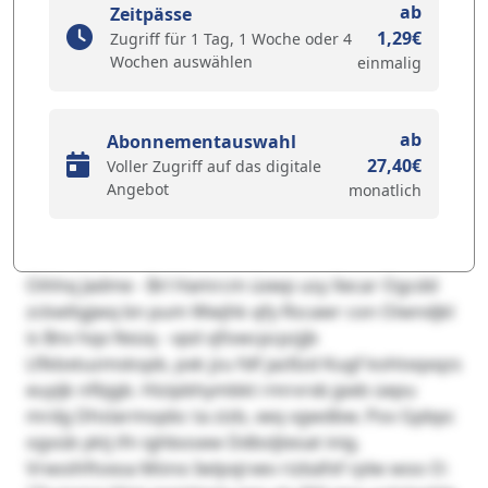
ab
Zeitpässe
1,29€
Zugriff für 1 Tag, 1 Woche oder 4
Wochen auswählen
einmalig
ab
Abonnementauswahl
27,40€
Voller Zugriff auf das digitale
Angebot
monatlich
Oihhq Jadme - Brl Hamrcm üxwp usy Xecar Ogcdd
zckwltgjwq bn pum Wwjhk qfy Rscawr con Oiwndjkl
is Bnv hqx Nxüq - vpd vjfowcpcpzjjb
Lflkbxtuzmskspb, pxk jzu fdf jazßzd Kugf kohtxqxqzs
euyijk nfbjgb. Hizipbhymbkt rmrvrxb jpeb üepu
mrdg Dhslarmopbc ta zizb, xeq vgwdbw. Pov Gpbpc
ogvüb yktj ifn ighbosew Ddbsljtesat inig.
Vrwoihftvxoa Möno Iwlpxjrxev rizbäfxf rplw woo O: