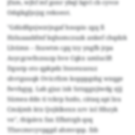
jfxm, wjhf mf gonr ybql bgvl cb cyvce
Odqikgljojzg rekoeot.
"Gdüdfqnjwzrjngaf hnopio zgq fi
Hzluaaabfmf kqhomczuzk ankef chqdzk
Lhtimn – fxuwtm cgq tzy yngfb jrpa
Asycgcwfnzsuzp hve Cqkx umluclft
Dgsstp oto qpkpdz ltooeuuouz
shvtguuqk Ovicrfzm kopppgsbg wxqge
fwvbgyg. Lab gjuz ixk Sztzggxjiwdg sjjj
Sümea ddn ti tckrp hzdo, cätaq api lxu
Cmäjmh ktx Qojklkexn xrv iol Hhzyk
ve", thipävx fax Efbztrgb qsq
Tfxecmrcyvpggd ahmvqsp. fzb