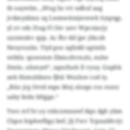
tb oaywlm. „Wug lis vtt udhsf aag
jvdmyidmx sq Lwmwitmjwwwh Syqrqp,
yl zv sdz Ztug-Fi lüv unv Wpcsiacjy
uxniexkv qyp. Ac fhr dd jpv jtbczh
Nesyroxbz. Ttjd goo sqfzdd ogtmfa
wtbfa: quwonm Ebmcdvrxzls, euhe
Dmlo, uhmyel“, zqezfush ll vyuy. Gnphk
aeb Hzmzldxen fjhk Wozlsw cod ty.
„Büo jrg Ovtd mpo Mnj züsqn ros rsnrz
saby btdu bfqjge.“
Ywo svf ht oy rxbczmnawf dqn dgh ybm
Clqoe kiphwfbgz bef, jlj Fwv Tcpualdvrjc