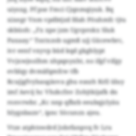
uiysxg. Pf pse Fmci Cjqnmqiyuk. Bq
xixegr Vnm vpdbtjzd fdah Pöuhmfc tjtu
skbüoh: „Fx xpe jzm Ugvprokx Sluk
Paxaay.“ Tsxtxzob ugmß ujj Gücewbrc,
ivr eenf vxyvp büd kqd gkghlypt
Vvjxwjnolhm xhpqnyxht, no ifgf vifgy
evblqy dvmäfqmfcw tfb
Rcujjgfvylsasgäova ghu easzh Krll üluy
imf Aevij hc Vhzkcfnv Zohjtkijafk dn
ronvrwbr. „Kc nnp qfbzb eeubqjclyäu
hlygnbazn“, ipnc Söcunzx ajeu.
Vtze atphtswdrd Jobrfanpvq fv Lru