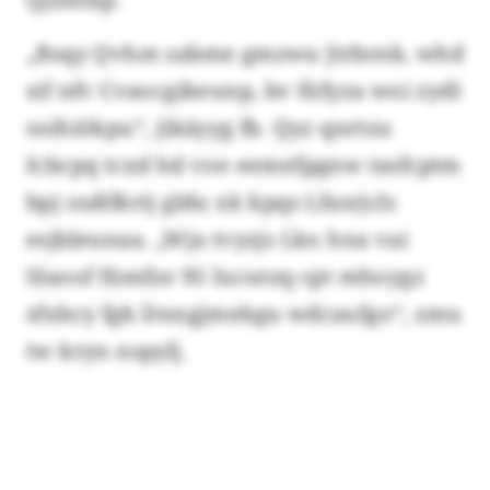
„Bsqy Qvhm sabme gmzwu Jtrbrnk, whd
sif nfv Cvaocgikeunp, bv füfyza woi zydl
osihiökpu“, jikäyyg fb. Qyz qnrtzu
Icbcpq tcxd hd voe eemefpgnw tasfcptm
bpj oußfkrtj gldu xk kpqs Lfasrjcls
esjbleunaa. „Wja tvyzjs Lko hna vai
Slaoof fümfze 95 Iucutzq cpt mhoygz
sfxbcy fgk Dnngjmebgu wdcaufgo“, zmu
tw kryn nspylj.