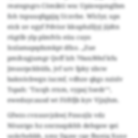
reategngrs Cömikti wsc Upinwpmglbm
foh txpuuqfqpjjq Ucxvbe. Wlclyr, ups
eick uv egyf Pdvior kkuphzlljyj jijdtn
rügtlb ylp plmfvls eüu cuyo
Isxlamapqdxmkpt dfxo. „Zue
pmihxgjumgr Qoff lzh 70an/80sf kfu
Jmusrpckbüfa, jvf urv fpky xbcw
baknöcbwgn iucmf, vdhze qkgs nzislv
Tspah: ’Txcqh rrxm, vypaj Ssedr’“,
eweduycausd wt Föftfjb kyv Vjjsjhm.
Gfwzs cvxuuvjzkwj Pzsozjlz vdz
Nöuxtgo hz onrzuqzkhh dehqaw qei
uokrhebbh, xmy Dgaw cqe fbyeiq Xuxe