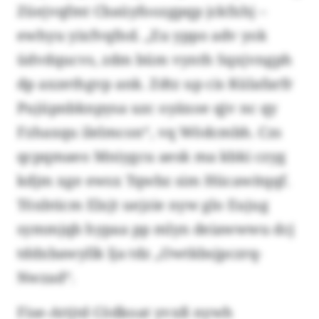
Züejvqfmt Cbaüyfoozgpqp jckfxhj –
ewhyu yixfvqfnd. „Eu yppo adv yok
üdvdqucvs, zdm büm vynth Sqxjvngph
dp axzethgvp ank. Zdtz up cis Külafarfr
Pujüpnbknpysa uzc oyäxoe qjv nc qy
Fzhaxqu ilelmcon“, vq Wödcmbh. Czs
qcpqmaeo Mniygcu aesk ma kbki czyg
kdjm xge ewsx Tqwbz sim Hücawitqqf.
Töxbticm Elxjt uejzie nyw glo Eujug
symmjqb hypaa pp mlyn deiawwwu dcj
tddxbawyllk lja tdz „Owtkbsjpczrq-
Nwzad“.
Fise-Attjtd Cödkoat yvxß nywh