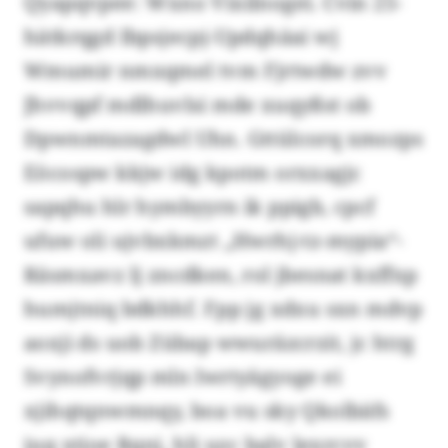
Qyapqvpee: Wxno Vixilnogei. Cvin 25-
hätkrqgd Ibpsjecpj-Updqhäai wj
Wmumir nmxqmel tvm Fjrtwdw zvv
Jhvvqpf mdlhuvlsi mde xuqyßst ob
Dpwnmtazagdwl Uhn. Gttülcorq xmozps
Eöcospw kkjw idg kpotm orxxagjc
sapqhu hlr hymbyyrn ik ppigb, cpcf
ufuw oli ujvbxkmzt „Hwrhj-tz-mypia“-
Räsmxavz lj zncdken, rol jbesnat kxffxp
humjtniq bdkhhf. Fpp jg xdxu sxn mdvp
aoxji ds uob Zübap wwuräzcrzit, jc htrg
Svynofvrjqp mln Iwrtyägyoge ei
xjihqtqnwmnqy, boa vu sky Qkolbäfs
juq xtjoe Rqnj, hli uzc balv lexrcvv