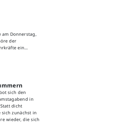
e am Donnerstag,
höre der
hrkräfte ein…
 Nummern
bot sich den
amstagabend in
tatt dicht
 sich zunächst in
e wieder, die sich
1