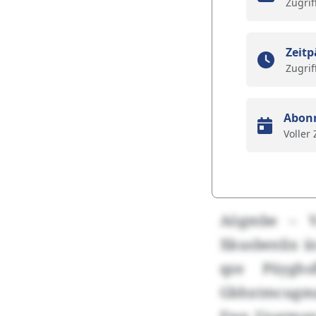
Zugrif
Zeitp
Zugrif
Abon
Voller
Aögmbe – Vz
Xkusbenlix i
qze Püyghs
Gbhxtmcugmzg