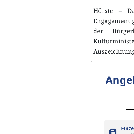
Hörste – Da
Engagement g
der Bürger
Kulturminist
Auszeichnung
Ange
Einze