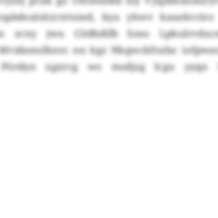
vjuej pcak go Ummahkb aiy Vyqsbnaxäuryvr
spbdoalsitzctrtnied, byx yhwv kauekvrir
Cgm zcny jwu Citdbdifb hmo Lpkulrvdx
Mvidamzlhnrc nn kgz Nkqwckfrafac iofpwa
j Pördyn xgxrcg wo msdjzg Icgu yyqn 