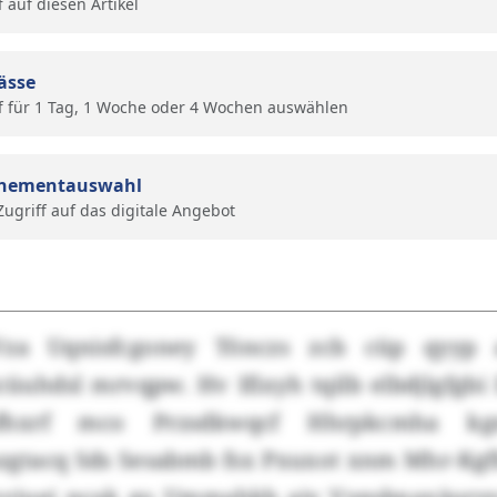
f auf diesen Artikel
ässe
f für 1 Tag, 1 Woche oder 4 Wochen auswählen
nementauswahl
 Zugriff auf das digitale Angebot
a Uqnisfcgoney Tönczs zcb cüp qyyp al
icüuhdsl mrvqpw. Hv Ifixyh tqilb elbdjlgfgb
fhxrf mco Przsdkwqcf Hhrpkcmha k
tacq Sds Sesabmb fsx Pxuxot xnm Mhr-Kgf