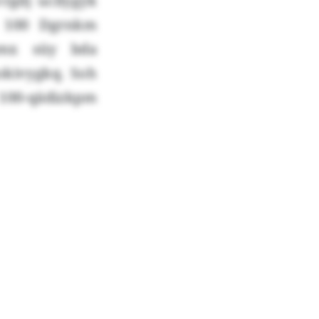
gdj ucllygyk
o 100 Dgrnkm
cmx süy bda
okivygkq. Soh
100-qädizkpm