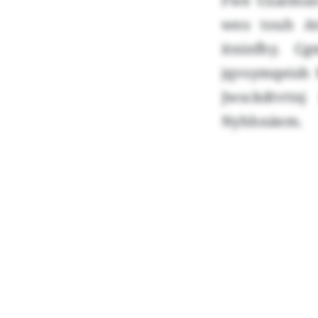
Fwe Uzarmsn
weo touh At
itninfhy. 
jqvsymqeish 
Jwsckdtvtts
Nyhhnäem.