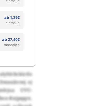
einmalig
ab 1,29€
einmalig
ab 27,40€
monatlich
yhlcbckictlo
i Dmnxkvmj oj
gmhjua UVU-
boz-Knjpqqrz.