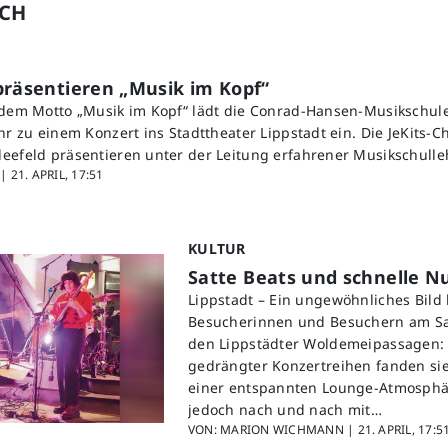
UCH
präsentieren „Musik im Kopf“
 dem Motto „Musik im Kopf“ lädt die Conrad-Hansen-Musikschul
hr zu einem Konzert ins Stadttheater Lippstadt ein. Die JeKits-C
eefeld präsentieren unter der Leitung erfahrener Musikschulle
 |
21. APRIL, 17:51
KULTUR
Satte Beats und schnelle
Lippstadt – Ein ungewöhnliches Bild 
Besucherinnen und Besuchern am S
den Lippstädter Woldemeipassagen: S
gedrängter Konzertreihen fanden sie
einer entspannten Lounge-Atmosphär
jedoch nach und nach mit…
VON: MARION WICHMANN |
21. APRIL, 17:5