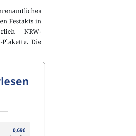
renamtliches
n Festakts in
erlieh NRW-
Plakette. Die
lesen
0,69€