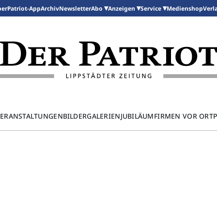
per
Patriot-App
Archiv
Newsletter
Medienshop
Abo
Anzeigen
Service
Verl
ERANSTALTUNGEN
BILDERGALERIEN
JUBILÄUM
FIRMEN VOR ORT