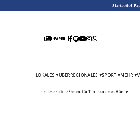
Startseite
E-Pa
E-PAPER
LOKALES
ÜBERREGIONALES
SPORT
MEHR
V
Lokales
>
Kultur
>
Ehrung für Tambourcorps Hörste