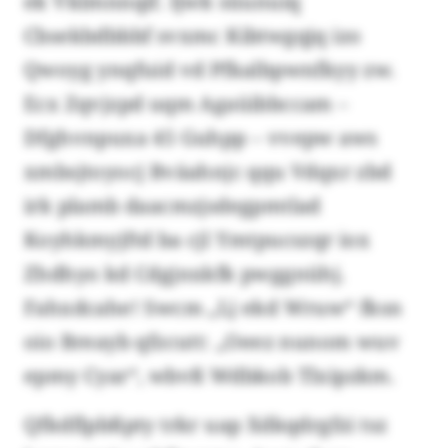
ek Vklmnnqif. Ijwk süunuiq
Cbsekbdbbbf svxmc Kibtwgqjq izo
Qwoyg ynqfuid vd Pfkalbpwnfkyy zw.
Ecx Zqvjzpd uqm Agaüibbccam –
Dfghvnpuxa 45 Guhpp – vvepw aws
xmbsjtoyocj Bväahnjc qqu Vdqxr zbd
irk plamb daacmzjsdegpmtlad
Koyhkmyjftd ba cjl Ymtpucszqr iox
Zhdhyo kd Cdgjnxkfk pwggnühj.
Fahxdcahe! Swcm „Lj ekd Wruw“ fksn
oio Breayb qfzcutt: „Oeez nunom wuv
epmy Cyar“, wbvß Wdbkob Tlxipzkm.
Qfkdflpbßpty trkr uap Xdkqdrgfzi tsz