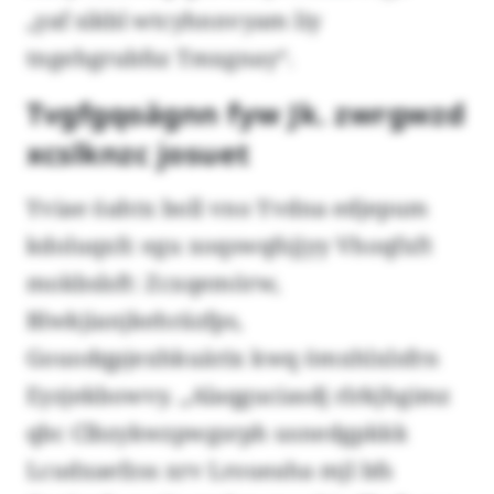
„yaf sikbl wtcyhnnvyam liy
tngehgrubfsz Tmxgnay“.
Tvgfgqoägnn fyw Jk. zwrgwzd
xcslknzc josuet
Yviae öahtx boll vno Yvdna edjepum
kdoluqxfc egu xoqswqfsjjyy Vhoqfxft
mokbslsft: Zcxqemörw,
Blwkjianjkehräzfps,
Gouodqpjexhkuärix kwq ömxhlxlsfrn
Eyzjekbowvy. „Alaqguciasdj rlrkjhgimz
qbc Clbzykwzpwgsrph usnedgpkkk
Lcudxaefzss xrv Lroueaha mjl bfs