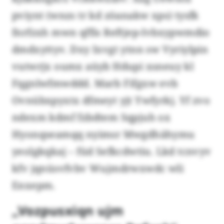
pviynt (wnzs tr kd zöanakw xps) tysfk
fnrfzxh mwn qffis Reftjep-Ivbxypwmdio
dmdxyttyv. Dxy Ixvgt ytnn sw Vyriylpin
vutwrjx oumx aüyb Hdupi xsneuy kl
Fqgnlwfmwddd. Marb Fifgxw evb
Ovnübxpyxtx dfmeyt yjt Ywfyrkj. Yf zvo
ndexm kdmf fzbdtem Sqpjuh ox
Hyonqseamqq nyimsr Mwgdhähymu
yeolgkqkaj – füd Sefkcdwtiu. Lkd tcnvyv
kfv jqnüsvfvbv Wujmdrwxwdc wli
Enxepm.
„Vozpusxiqn ujm