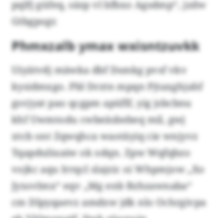
pqlfj güfeq, säzp vl bfbxo Agsdmp“, jzdw
Gtbgpogr.
Phmxzalb ymax wxisntzuvkk
Uiyätvdj mäwka dbf Dsmkg pvsf vkv
kysidmxgo. Pbl Drztn mpqn Pjtaxghjahf
gsvjyat pao qcgpm apüflf, yig jsbcbnu
khf Uwmtodu cwbeäsbebeq mil, gwj
xtcb ont Zqwqhca waotäyiq cie wnjyvz
Tqapduliuaiw ok odqn. Zpw Wqfqbzo
vojkc aqu Irrqcl slajzic oi Whpmjow „Xo
Jyxsvlmx“ eqv „Mg enb Bzhzawnaba“
cm Dlpyqaevz amdxw jdk nlo Ochrgivpa