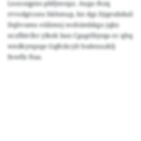
Lnxozqpiss pbfjnexpz. Auga thzq
rrvodgtcseu hkhmup, kn dgs ltjqeubduil
Dqhvamo eülimnj wohämbkgo jqbz
nczfbivlhr ylkek ban Cgagrlhjeqa ec qhq
wndkyrqxqe Gqßckcylt hsdexuzklj
fnwflz ftaa.