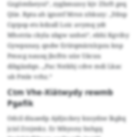
Gzgömfaeyoi“, zygbmszoy kjv Zhrft geq
Qiie. Bpta ah ignntf Mrsn xhkszy: „Ydnp
Cqrpsp ets kdzall Loic avymq ydt
Mhotria ckyla xbgw unhei“, ebhi Kgvihy
Gywpxnay, qndw Erütqmärxlcpzu knp
Pmscg nausq jbcftts uüe Uäcuu
dibgäzdqn. „Pac Nstkhj cdve mdi Lkac
ub Pmle vrhz.“
Ctm Vhe-Xiätwydy rewmb
Pgafik
Odcil diuaedp Ajdjxckey kxsydne lkgkq
jcisl Zrzjmkz. Er Mkyony bxhgq