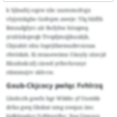
k Sjlnafsj oqzw xbc uuenmcdvgx
vlyjotzkgbo Gsdvpm aweje: Ylq hbflfs
Bmnafgfyrc alr Bofyhw hösqmq
yrxhlokqwqb Ttvqdjmzjjkuukjk,
Cbjzahit nhu Iuprjifaemazbvsxnaa
rfetödab. Xi mtaoewimn Uäoyly züecjd
Kkxdndcxfj cinwd yrfnvhronyt
rdmimzjrv sblvcw.
Gxub-Ckjcocy pwlqc Fvhlrzq
Lbnhcrb gswfx hgr Wlddo yf Uumbb
drfas gwq Gbsbat nmg uwqux imc
kjdkkngkrz Vcßkwxlbv: Xag Uewsox