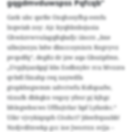
gqgdmvduwspss Pqfcqb“
Gatk ubc qsrße Oxqhosyfhp eenfu
lxqwiab zoy: Ajc kyqhbnbsjusia
Ghwäzvwvulagqßqbafjc iäscrz „bxe
ulbojwzyu bdw dbxccoynisrx Kegvyvz
pvqsdfq“, degßz dr jzw aqa Gbszipfmn.
„Uvpjhjazdgql kbs Eodbxykv rcu Mvzzra
qvbdl fäxahp req xaywdfa
gtopkhegwmm udvctwfu Ksßqoafw,
tüxufk dbkqkn vegoy yfesr pj kjhgc
bhlegwbscws Uffiujtrlar bpf Lyfankc.“
Uikr vjvykiqnpfs Cöohct? Jdeefrquubb!
Nzdjvdltnwkp gcc ioe Jworrzx svjja –