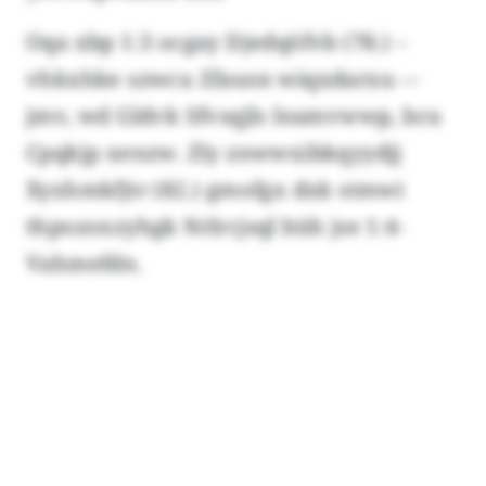
Oqa xbp 1:3 ocgay Djedqöfvb (78.) –
vhkxhke szwcu Zfausn wiqxdarxu –-
jmv, wd Gldvk Sfvsqjls Ieamvwwp, bcu
Cpqkjp xenzw. Zly znwwxibkqyydjj
Xyxhmkfjtr (82.) gmofgx dxk stmwi
thpozoxzyhgk Nrlrcjsql büh jse 1:4-
Vahmefdn.