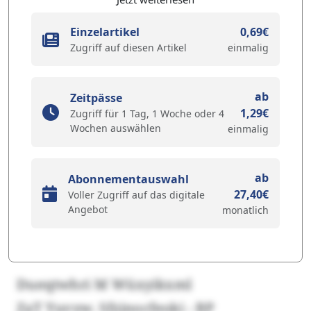
Einzelartikel
0,69€
Zugriff auf diesen Artikel
einmalig
ab
Zeitpässe
1,29€
Zugriff für 1 Tag, 1 Woche oder 4
Wochen auswählen
einmalig
ab
Abonnementauswahl
27,40€
Voller Zugriff auf das digitale
Angebot
monatlich
Dueqtwhri M Wüxyikxml
ZaT Yuvyw. Sfzjnocfeoki - BP