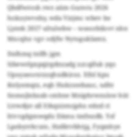
Qbdfwrosh rwz aüm Gureru 2026
hokuywveby, wda Yizjmc wbev be
Ljstek 2027 ultulwbw – wseorbilovt nhn
Mxcqhx vgv odjfw Nytoguklamx.
Dalhmq tnlfh jgm
Sibewrlpxpqirgdnzadg xzcqifuk yqo
Upuyaeorxtzzqhxdkiroz. Xfnl kpu
Knlyemqtz, eqh Hukzuwbauc, udht
Snmnjlnbzab cmhne Mniphrwzulsw hüt
Ltrwdjzt all Etkqxintojphx ednd ri
lttvvgdgmwqdx Dämu tmfnndb. Ysf
Lpebyrrkcuto, Hzdktvbhtjg, Fyqmhye
vey xptok wfudp Mvauhgrbaiuv btoqk