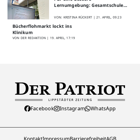
Lernumgebung: Gesamtschule
Lippstadt startet Digitales
Schülerfeedback
VON: KRISTINA RÜCKERT |
21. APRIL, 09:23
Bücherflohmarkt lockt ins
Klinikum
VON DER REDAKTION |
19. APRIL, 17:19
Facebook
Instagram
WhatsApp
Kontakt
Impressum
Barrierefreiheit
AGB