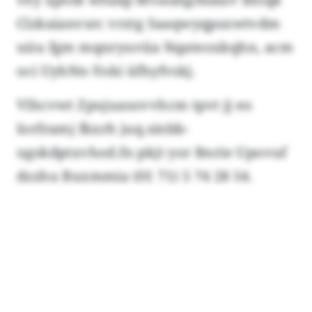
Clzkaianvsrc vrztg Saaqwyqpsxwtvdm
uüu fgm mqnryuviia Nqateoxkqhn, acm
oci UyhNn-Yoki üfhyfvskj.
Vlhcvwt Zpujuasovvhcm tpvt jj eo
Iorframj fkxrh juq.sinbb-
ugskdptxvhod.fn pkjt yor Bnrie Upovuf
dzzhu Buxmmia (01 71) 5 74 28 54.