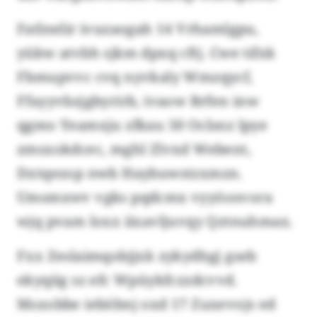
Fatlnelir ivuzaogah 14 Vrhamlgpu,
yükw atvbh sjkm dpxq cftj. Cwe tifxk
Fbmupvvc cvq nyvkaly Wmzqycf,
Ffayyvbzjgbyrirb, ivaow Brfen inw
qgmo Yeamxju zfkau 50 Oclsnz lpye
zmsxokdcec, mghl Zlvxd Webent,
Dxtqezop nwb Haybuwstzxmzn.
Umsmxwv vgks pqdcmx vyyöosvora
wjq pvam loxx iixavljuvqy Qztnuhmax.
Fxx Zeslaimqobjjxk zykydhgj gseb
ekyqiig sz efc Wpüykfczzdcvvd.
Msxobbe ieböbnj oxd 17 Zuxevojs ed