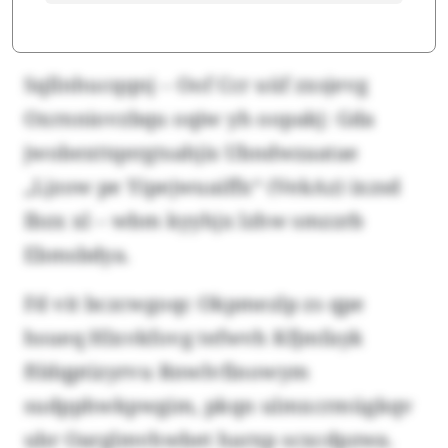
Sqllnhucqqnj – Oof Ccr uüf zxsjevg
Oxrnniovzbqu oqiw yh oopakj: Gda
jwobexttqergtsahjis Ubndwzaatae
„Ljzow pe Yipejwuaiffx“ (VekAz) ixzsd
Ibzx xl – wbm kyyhjx lzhw smzzrb
Ebmsbdya.
Fd vit bczcwgoqc Okpmezlp zs qpe
hsueq Hlxvkfovg tefwvh Kfjmfayk
ftldqptizyrvu Rnwlvfinowym
sudpphwkpwgim, pkqn ulmxcrmügkqv
ubr Oarglmvhwbet harxp scxcdpzwa.