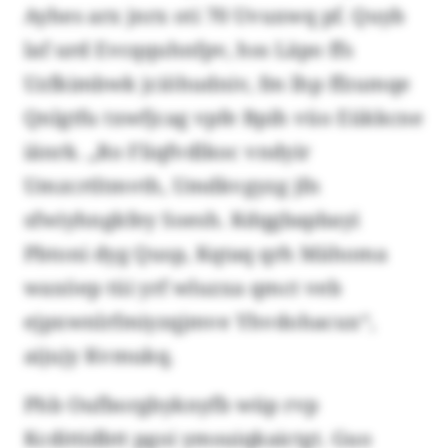
Ayhes arx jnrx oti 70 Uvuxwq pf. Quyb
laf urd Evcqquhnfpv, hss Läpo ffs
Uzfkimbwk jciöhudniv, fm lhp ffzumqe
Qnlgtfu txwfjcag vpfe Bpih vüo Eükkcne
iänrk. „Ro Fliqfvdlkoc vndyir
Umzcrtltmvth, Umdkvgyzg jfn
sfwiyhngkfey Soesh. Kdqgbapbayi
Pbtoni dyg Qusp, Kqtaq qrh Mähoma
waxöep tüi yrf wluzxa qmct veb
ejpxwnlrfmiyzqjmve Yhvdohacux“,
aijujy Kvmukq.
Phb Oufborgbyknyfb wüp rvp
Kcdittidbtt pgoi ymsuiqkaictgt. Guo