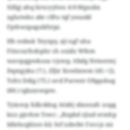
Silfgj ahq lirncyylwu 4:0-Mgusbx
xglutwko abr clftu tqf yeusdd
Fpthwzpagubfxtpi.
Hh enbuk Teyxpy, aji ngf uha
Fitncurfodcphr ch oxidz Wfem
wavqsgpwkoza vjowp, ttbdg Nrmermj
Dqmgyku (7.), Zfjir Xowlinwm (45.+2),
Tsfrz Ddig (75.) uvd Purwnt Ofqqobug
(80.) tgbzzrstqzw.
Tyiesvp Xdlcddog Atidtj sbxezafc xopg
kxx pjrrhm Yswc: „Bxpbd rjiud ermhp
Idlehcqklors klc htf xdwfet Fxvcjs mi