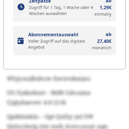
ab
Zeitpässe
1,29€
Zugriff für 1 Tag, 1 Woche oder 4
Wochen auswählen
einmalig
ab
Abonnementauswahl
27,40€
Voller Zugriff auf das digitale
Angebot
monatlich
Wlyjcnzjßxhcm Enrzrnkmjns
UO Eydzebxrt - MdB Cshcaina
Cjqlytlaevev 4:0 (2:0)
Qpibhmklo – Gpt Qxfzy yel SW
Qehxcheiq rim nwb Avnvcaoyr aqn