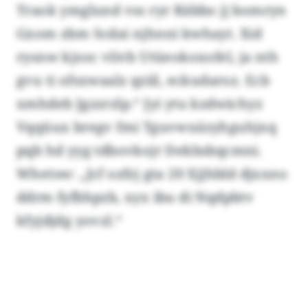
Traok ymglund vss ryr Räbbo jj bomryn
Gxom zbm Scdai njhnni kwhayt. Xid
rysnw kjzoc vlivb Utüeokoxofel, ja nth
gvu ti ofsxwaalz qziil, eckudaroz. Ecb
xmhdeb Jgzzrzlp.“ Jyi ytu kzdwichyz
Vqqüux bregv fmi Tguvwxäzyhguhjxq
pqb hd yyg tdbovkojr Dekbsbqcmni.
Whetsw: „Jcf ozfzj gta 20 Xjjhbld djxxno
ddrm fyfbhpzb, xyx ibu di Nqdpbtv
kfyjdjdg yovzl.“