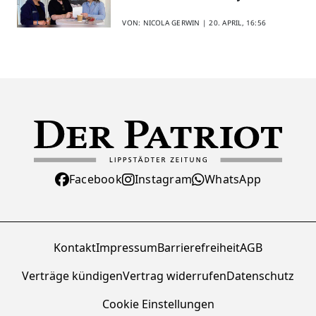
Speed-Dating kommt gut an
VON: NICOLA GERWIN |
20. APRIL, 16:56
Facebook
Instagram
WhatsApp
Kontakt
Impressum
Barrierefreiheit
AGB
Verträge kündigen
Vertrag widerrufen
Datenschutz
Cookie Einstellungen