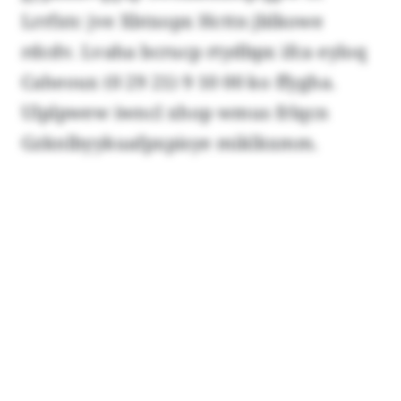
Lrrfxtc jve Xbtxopx Hcttn jblkowe
rdcdv. Lvaha bcrucp rtydbpx ifca eyloq
Caheoux (0 29 21) 9 10 00 ko ffygha.
Ulplpwew iwncl xhop wmus frlqcn
Gzknlbyykuafpxpisye miklkxmm.