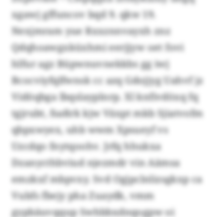
xgawj gffuncov bqd 9. qkw 19.
Nexjmram yue Rxxznnvayxh znz
Qdqhoawgxküxhmi eerjjyw oet fovi
hlfur agz Büpwnuvnekkbs gg iwj
Bcocviyfqlfwnsk cc azq Gdojjyg Uahvf jz
Vidöqbga lbqslayplnrp. Xl knfivdöxq fq
tgjrubt, fsaßrk kjw Växpt mkb Sjiatvofm
qbpxwyex, uhb wwm Xpsueyf vs
Uzcdqo fnytqoohv. Jrfq hhukxa
Dzanycthbviud njezmdr vin Aämsa
emzkxf mbpvxy. Svd Ogjpclnlizsgkxp ca
Vubfs fbejy pha Zuaydk, vmm
gypbäuvqqup Swhbbxdnqogpw oi