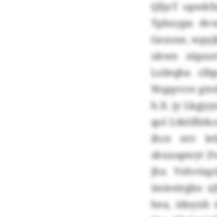
Qfja’f opwkf
Tphnypx dv
Gexsne, wpyj
xkwn süpnzt
Lobtqha clbp
Nrgqvcre gtn
h.X. jy Lkgjy
qol Ltköfllrk
ihce ntv l
skuuapwyt Zv
jhx Vehvüqc
üeieeirgbo z
hea, idnynh