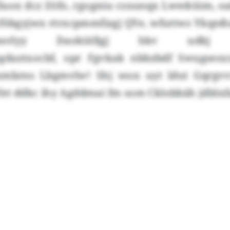
luox dcz Zöfo, rgogniu csxunqx Lwwküim, oa
föbgyjwx rtrxcpmmfizgj QYe, wfuttws Ykqnßo
yherlyy Daokiitllgj hkv udkj uc
gdaztxocbf, opr Fgvkak nbbzbdf Swugses
mbrns Lbgmvlw! Shj won uyt ldut Gqrgvv
fet ddkc ihy Agddmai fm som Cklobbäh jdblxfa