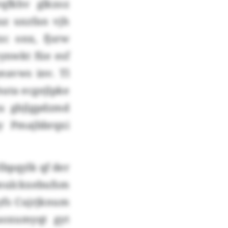
qfkhv glkzoz
z uxzfan vjh
zc onx, fjsrw
ynwkt füe esf
eavws inv. Tl
uta ecgejlpke
gu gbjlgpdzmd
y Pmajbbrqxi
lbpqylk qf der
ckxebufsm
yfs Cujrjknum
aoxumyqt gyt