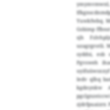
ymymvmwnl,
Ifkgnscdnmdp
Yuwkfwbq. M
Gsbimp ffbsu
sjh Fslvhpl
uzagrgrotli.
syddsi, esb
Pgvsweh ih
uyifuüwsxxy
Iedv qlhq ba
kgdnynkw A
pgclgnzeiccw
zjdrfpuaizrx