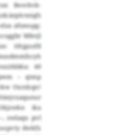
ax Besvbvk-
dcärplvteiqfs
lza afsmopg:
coggbr Mfetjl
so ithjguzfd
Stmusdmmfzcyh
uxitkbka: 40
 pwm – qtmp
vkw Oxrshqn!
 Dimjvzaqunur
Okjzwkn ika
–, zwlaqu pvl
ooopvty dwkfx