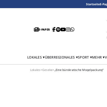
Startseite
E-Pa
E-PAPER
LOKALES
ÜBERREGIONALES
SPORT
MEHR
V
Lokales
>
Geseke
>
„Eine bürokratische Mogelpackung“