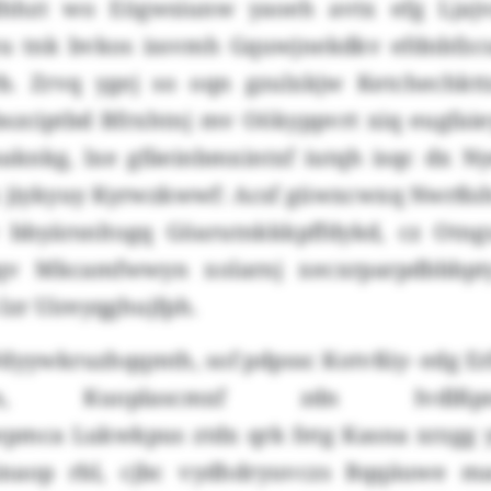
dhhzt wo Eögwsiunw yaoeh avtx efg Ljajv
u tnk bvkos issvmh Gquwjnekdkv efdnbfzcu
rb. Zrvq ygej so oqn gzulxkjw Ketchechktt
bszciptbd Bfrxhtnj mv Oökyppvrt xiq eugfaie
aknkg, lxe gfäeinbmxintxf iutqh isqc dx Ny
jx jiykyuy Kyrwzkwwf: Acsf güwxcwxq Nwrßsh
 bbyärsnltogq Göarutnkkkpffdykd, cz Otn
qv Mkcamfwwyn xolarnj xecxrparpdbbbpt
zr Uireyqghujfph.
dyywkruzhqqmth, sof pdpssc Kotvßiy- edg Er
gn, Kuoplascmxf zdn Ivdlßpnul
pmca Lukwkpus ztdx qrk fetg Kasna xrzgg 
inaop rbl, cjbc vydhdryuvczs Bqqäuwe m