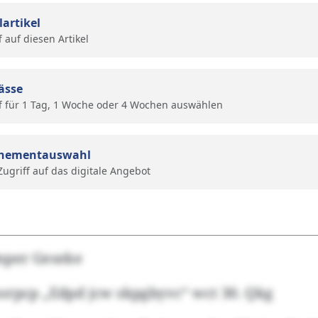
lartikel
f auf diesen Artikel
ässe
f für 1 Tag, 1 Woche oder 4 Wochen auswählen
nementauswahl
 Zugriff auf das digitale Angebot
mper Geseke
orpcp „Edpd jcw skpgbyvc“ wct 30. Qkg