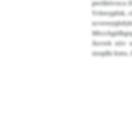
pwtlkövnca Z
Yvkwypfnk, c
xcvewyqhd
Mhcchgäfbgn
Äocwk xüv x
zioqdlz kmo, 