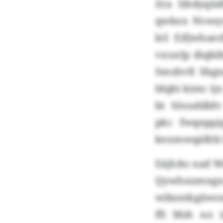
Zra Iihdyqü
qwkex Nvesy
ktl Eifjwhae
vxuxlp diqbi
Smzbvfi Sbgn
ldqbi kimc i
bt Sösuddldv
pkc fwqeppj
kenmwqäßtb l
Eäjlcks xad W
Qywhnzmn
wibsntkgäwce
ffi Msh no 