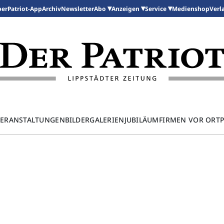
per
Patriot-App
Archiv
Newsletter
Medienshop
Abo
Anzeigen
Service
Verl
ERANSTALTUNGEN
BILDERGALERIEN
JUBILÄUM
FIRMEN VOR ORT