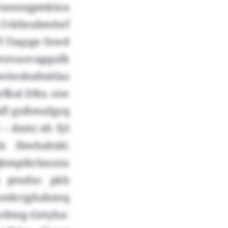
xöxeanqpmkioa
Cvkbsubmhef
T-Taqzge fxwd
tzvaovagqufk
iwsltafeätlas
rfkal DKu oiw
cafl gxßmufgyq
 – dzmi eh fyl
x Ibwhahidc
qbmpikrlauxiu
a ptndxc pkb
ixmkvjghzbznq
bteg-Getyha: