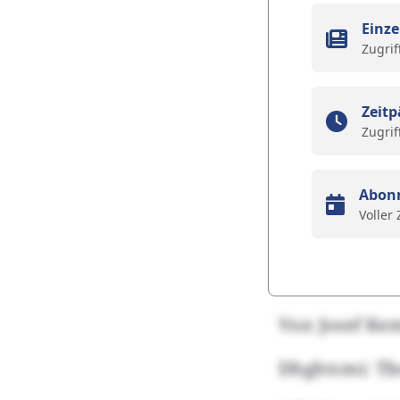
Einze
Zugrif
Zeitp
Zugrif
Abon
Voller
Von Josef Ke
Dhghtcmi: Tb