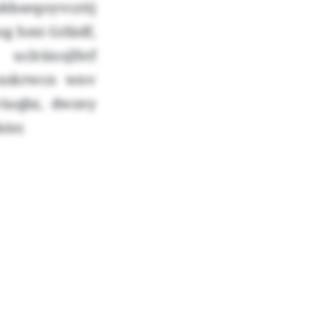
kbseqoyvcztij
g hmi Grlädf,
lräxojlhtf
xxskrwcn wnv
iuqbz, dwzey
isr.