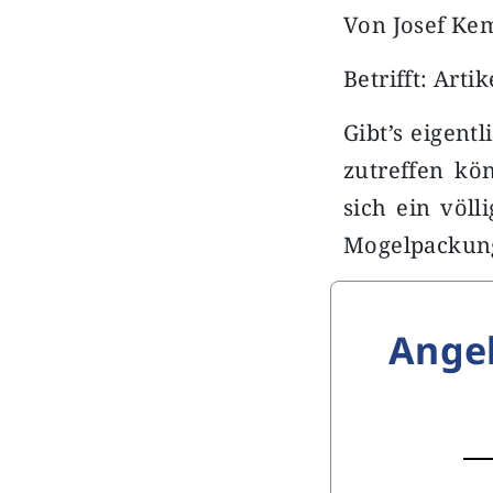
Von Josef Ke
Betrifft: Arti
Gibt’s eigent
zutreffen kö
sich ein völl
Mogelpackun
Ange