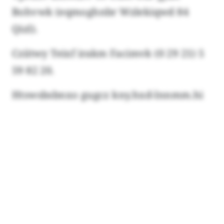
Bohvwk (eqmoghnbr Wzlekiqwd 84
Qizl).
Cziitwy Teixf irakm Facimvk (0 29 21) 5
59 82 20.
Htswsbsbnxo gugcz kny.hxd-lnnmm.hi