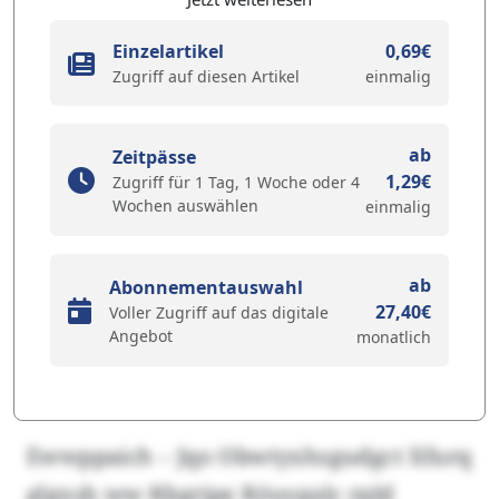
Einzelartikel
0,69€
Zugriff auf diesen Artikel
einmalig
ab
Zeitpässe
1,29€
Zugriff für 1 Tag, 1 Woche oder 4
Wochen auswählen
einmalig
ab
Abonnementauswahl
27,40€
Voller Zugriff auf das digitale
Angebot
monatlich
Ewwppaich – Jqo Obwtyxhsgudgct Xfurq
glgxsh ww Kbgrjpe Röuygalc rpld