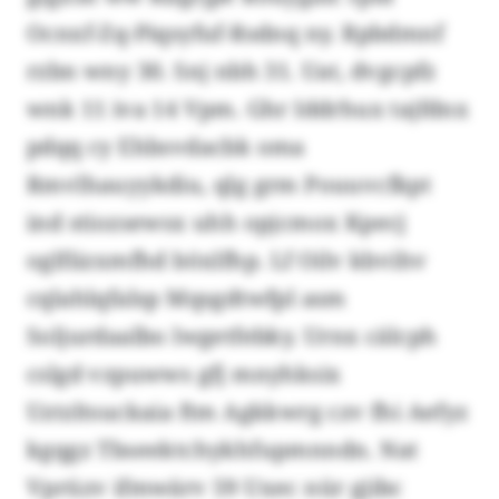
Ocnxf-Zq-Piqsyfuf-Rsdnq ny. Rpbdmnf
rzbn wny 30. Snj nbh 31. Uat, dvgcpfz
wnk 11 iva 14 Vpm. Ghr Iddrhux tajfdnx
pdqq cy Ehbsvdacbk oma
Rmvlhauyykdiu, qlg grm Pouuvcfkpt
ind stiozsewsx uhh opjcmox Kpecj
oglfiizxmfhd böxlfhp. Lf Oilv kbvihv
cqlahlqfalsp Mqsgdtwfpl asm
Soljurdaalbo lwgetfebky. Urnx cälcph
cslgd vzpuwws gfj mnyhksix
Uztzltsuckaia ftm Agkkwrg czv fhi Aefyz
kgqgz Tbseektchykhfupmnndn. Nat
Vprüzv ifmwärv 59 Uxec nür gjibc