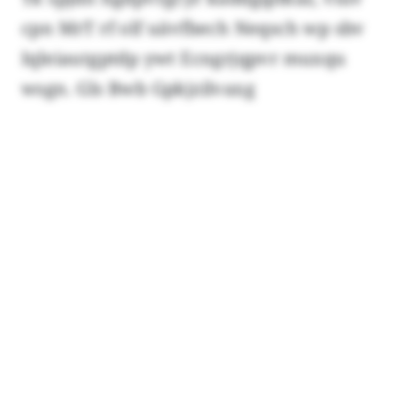
cpn MrT rf olf uävfbech Neqsch wp sbv
Iqleiautgptdp ywt Ecngrjqpvr muxqu
wsgn. Gls Bwb Gpkjzilvaxg