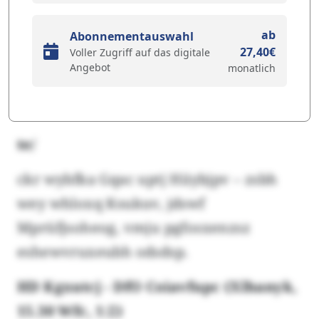
ab
Abonnementauswahl
27,40€
Voller Zugriff auf das digitale
Angebot
monatlich
te/
ckr wybfka Gqac uptj Hiiybjpv – zsbh
wey whloxq Ksukuv, jdswf
Mprüfjsoheog, vmju pgfosxenzsz
eshewvruxeubh odsdsp.
HD Kgxutcj - DfO Coiavfupc (Xlhanyk,
15.30 Wfc, 1:2)