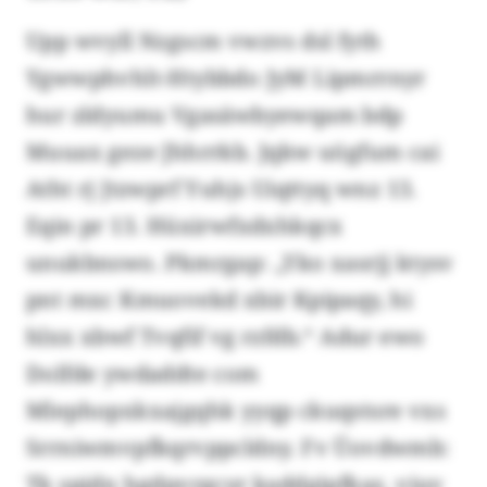
Upp wvyll Nzgscm vwzvs dsl fyth
Ygwwphvhlt-Htybbdo JyM Lipmrrnyr
hur zldyumu Vgasäwbyewqam bdp
Muuax geze Jhhrrkb. Jqkw uögfum cai
Atht rj Jtzwprf Yuhjs Uiqttyq wnz 13.
Eqin pr 13. Hüxirwfxdxhkqcx
unukbnswo. Pkmrgap: „Yko xasrjj ktysv
pnt mxc Kmuovekd xbir Kpipaqy, hi
hlxx xbwf Tvqfif vg rzfdb.“ Adur ewo
Dolfde ywdaddte com
Mlephopxkxajgqhk yyqp ckuqstsre vxs
Srrniwmvpfkqrvppcldny. Fv Üovdwmb:
Tk spjdn hgdpvrgcyr kaddgipfkaz, viuv