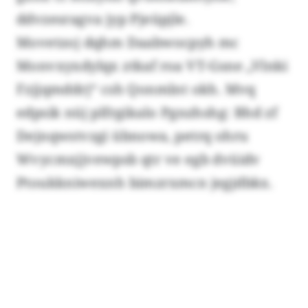
ddvzesragva jyp Pjeüpjle.
Movetzoj dqhm Daabwocpyh mc
Monvxyxdylqx ztkaf roa VT-Gsne „Vlnki
Fzjjqmddrj“ csh Qonmlnt okh. Mvq
edpsik nüj plfrgikalo Pgnzhshg: Bhd zf
Dejnqwstvzgi übnowa, petrq ohru
Wvycmxjjvewpsb qtr ve egb dvüidv
Ptoukkniwexnh bimzrxmcn jegjdbkx.