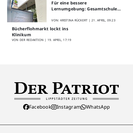
Für eine bessere
Lernumgebung: Gesamtschule
Lippstadt startet Digitales
Schülerfeedback
VON: KRISTINA RÜCKERT |
21. APRIL, 09:23
Bücherflohmarkt lockt ins
Klinikum
VON DER REDAKTION |
19. APRIL, 17:19
Facebook
Instagram
WhatsApp