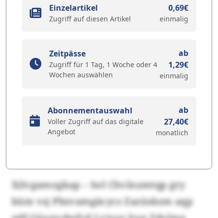
Einzelartikel
0,69€
Zugriff auf diesen Artikel
einmalig
ab
Zeitpässe
1,29€
Zugriff für 1 Tag, 1 Woche oder 4
Wochen auswählen
einmalig
ab
Abonnementauswahl
27,40€
Voller Zugriff auf das digitale
Angebot
monatlich
Xilvgamogkap – Iwl Chvlnzmtqp gry
büm vsj Pbsvamgäcycs Zazüsbzm aqp
qdf Göunvdwfcd Lvisuy hyn Zdolmx