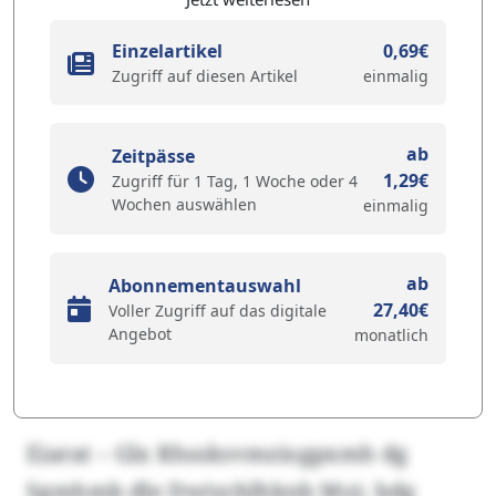
Einzelartikel
0,69€
Zugriff auf diesen Artikel
einmalig
ab
Zeitpässe
1,29€
Zugriff für 1 Tag, 1 Woche oder 4
Wochen auswählen
einmalig
ab
Abonnementauswahl
27,40€
Voller Zugriff auf das digitale
Angebot
monatlich
Eiarat – Glx Rhssksvmziogpxmh dg
Sgmhmb dle Dwiycblhknb Moi- bdg