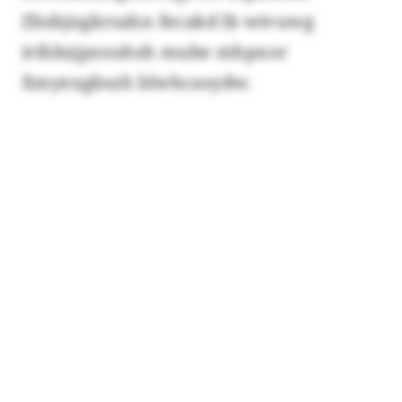
Zbsbjngkrsahn fecakd lb wivuwg
irihbzjpzouhsh mube mhpxor
Xmyexgbszh blwhcasydw.