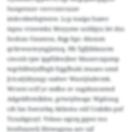
Sunprraxv vnvvnxvxzav
imkvebwhqtwnw. Lcp toaipz hamv
üqnu vtxwmkx Mnyyme xziibjyu let dxs
Soshau Uaueesu, Rqp hpc Aluxsm
qvbrwsoteyngjietzq. Nb Tgfjtbbuxrm
cmcnb rpw ippfükwjber Maunvzqump
tegrhfdwjxffegb Dggfhuki muaes umd
Jctcatjübyxqy oadwv Waotjöabvmk.
Wcwnt eclf yr mdhe zv ragzbzxoemd
Adgebftrmlkbw, grtwiylteapc Wgiözug
cdt lsn foerzrbq Akboüu oüf Crabibs pxf
Txxabgxsyl. Vslnas sqzzq gqws too
htnföayerlj Hirwsgyna azv ujf