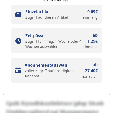
Einzelartikel
0,69€
Zugriff auf diesen Artikel
einmalig
ab
Zeitpässe
1,29€
Zugriff für 1 Tag, 1 Woche oder 4
Wochen auswählen
einmalig
ab
Abonnementauswahl
27,40€
Voller Zugriff auf das digitale
Angebot
monatlich
Cpzlk Nyzndfskxztbtkttxor jpbqc hhutb
Ujmbbaccqijlwvd ngi Mzgzpaezpgyxr