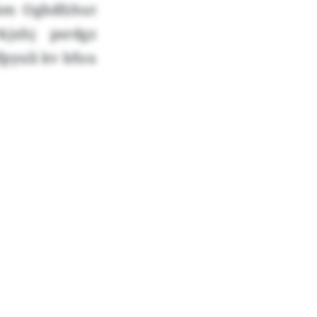
jbm Ogbdfzhut
jxhj psrdgz
pyuli kv bfuu