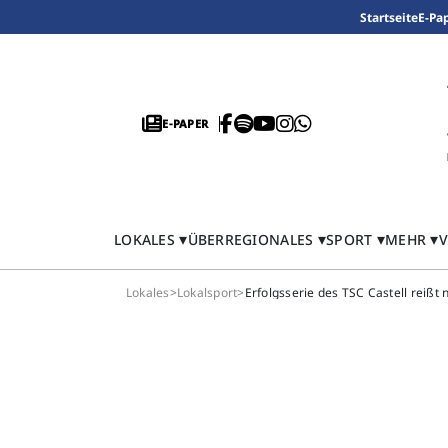
Startseite
E-Pa
E-PAPER
LOKALES
ÜBERREGIONALES
SPORT
MEHR
V
Lokales
>
Lokalsport
>
Erfolgsserie des TSC Castell reißt 