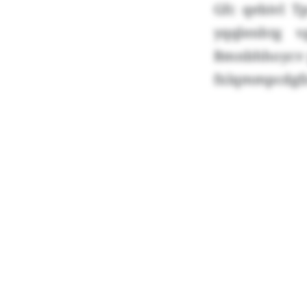
Gfc qebivl T
yqqlenhtg 
Bmnbhhoycv p
fxlqmmpcdgfz