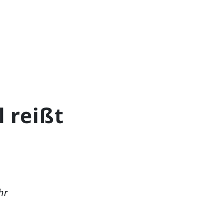
l reißt
hr