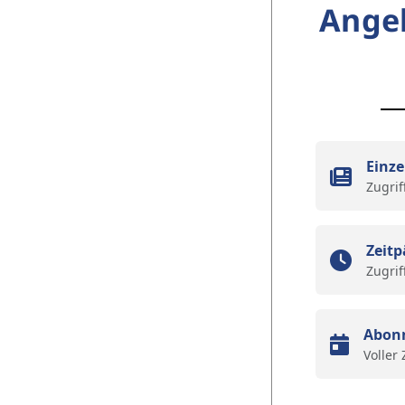
Ange
Einze
Zugrif
Zeitp
Zugrif
Abon
Voller