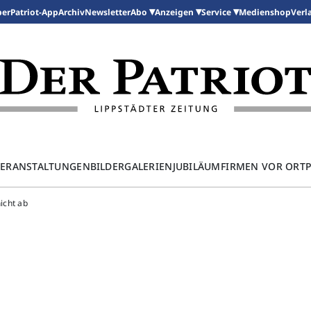
per
Patriot-App
Archiv
Newsletter
Medienshop
Abo
Anzeigen
Service
Verl
ERANSTALTUNGEN
BILDERGALERIEN
JUBILÄUM
FIRMEN VOR ORT
nicht ab