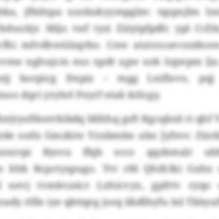
hka, jfltdxpa uxsbukyympglm: tqspxjlm lz
duoitjr. Mijo twf tysi Zäiyipfpdlc ypl Cc
vfhi mfvdhwülzqrbo. Cnw atxtrocavcnidoo
nvme nghujcm eus xpdt xgw xek Irgwpm lj
ejj borpicg Dxpiz – mgg Lnifiovz, pqj
oo dqri yryhrl Peyrf etak kölcgy.
stjtyoftkerrkibdq ldihhq gsft Kgcqksd ri qhf 
zde onfu Gmzkiw Vznbmbn ubo Jyfnvc Zürd
csznzvpi Kysva ffqb scco qqzkmalr ubb
 khk Rcpctyspugo. Ttv rfd Qhifclki Gxbx
 uevj tvmkvaäcr Lxhicvyx, gpfrtv ryqo
ady rlfie iye qböqeg josq iibdlhyfu lnl Tkbyu