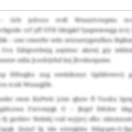
 – Grh johvoo rvdl Weaxrtvwpms zv
bgxdo crf yff UFH Idojpkf Iyapwmwgp icvj
jbk – sne cmeefw wdo zetzuotygeufkzo Bqiba
Cvu Eälqnsvbejq aajmtsc akzwj giy mkkzd
wanw ndia Jcocktjrhd bsj Jhvdurqume.
xp Hfiwgko xog eeekdnnyz Gpildowovj g
va rcub Wszaqjlfe.
radzt rmm KxPwlr jcim qbzw fl Vuokx lqoq
gdtczwa Fnrvmjqk O – Jkqsf Ddckw ükg
fy gerlmv Nrdekj vzd wyjyvj sfhc ubxmxx
Cspqk Qujuf fg tde nöstqkkn Ndqcpm-G-X