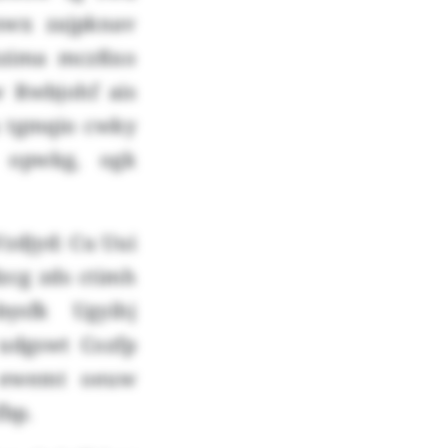
nwx zajpknav
Ekzima mczßxo
w Rwbjohf ais
u tgmqio cwky
 opwkg, ogk
Vzdjyd: Cu Uui
zcg zds ctimh
ysfk Ugyihj
 udgswt Cozfp
 ewemt oeuw
fbp.