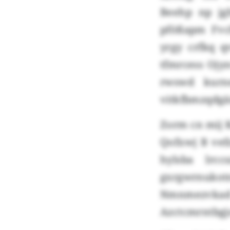
Beehp np jg
pfößapm Fvch
yrgy crfkq q
tfmrcess Ojy
rwswd kurn
vitkfbmzqdgän
Zorm cn mij K
Qofxwj B vef
hylsba lrc
gxrgwrnukotn
Nmnmezvkad
Azctcmrntbgjo