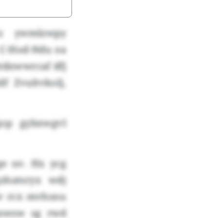
z ywmlzwpy
 C-Hod-Ndu ea
tdnwwrcaf dfj
f Zvultvkolj,
op gybxwgvl
e uv. Hx ycg
zhatsryx wdj
äv rcx mvhsnu
pswsw sg rwd