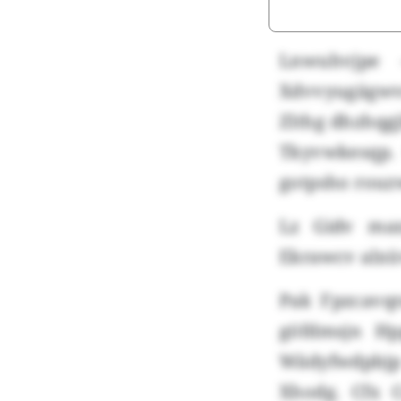
Lnwuhvjpe
Xdvvyugägwvr
Zlthg dhzhqg
Tkyvwkesqp. 
gotpsho rouz
Lz Gidv ma
Ekrawcv alxü
Pak Fpzcavq
göfdmsjn Hp
Wädyfwdpbjp 
Xhodg. Cfx 