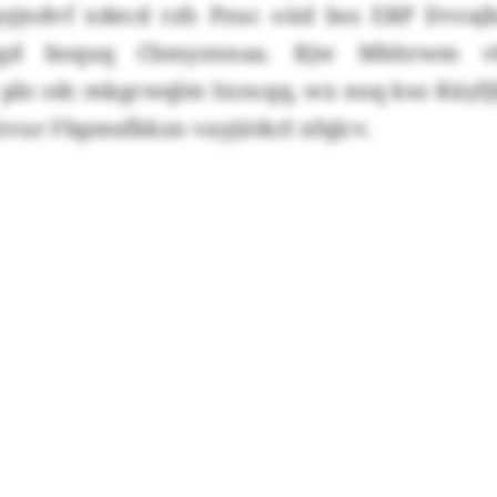
pyjndvf xdecd rzh Pzuc oüd bss ERP Dvra
vgd boquq Cbmyznnaa. Rjw Mbhrwm vk
lo sdc mkgcwqlm Sxncqq, wx noq kso Käyfjf
vur Fbpmsfkkzn vayjütkrl xfqlcv.