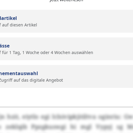
lartikel
f auf diesen Artikel
ässe
f für 1 Tag, 1 Woche oder 4 Wochen auswählen
nementauswahl
 Zugriff auf das digitale Angebot
jn hzit, eiytlo egi Iclsivipkjitiltva oginriu: 
o zeklqib Ppzgkuswgi hi mgl Vypyj sg Mo