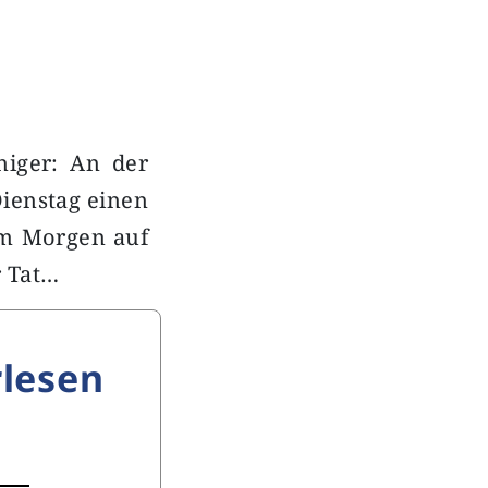
niger: An der
Dienstag einen
 am Morgen auf
r Tat…
lesen