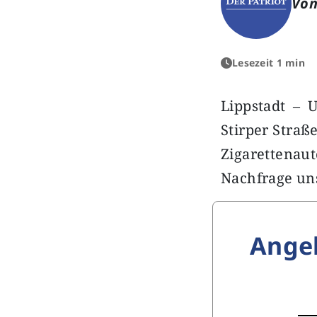
Von
Lesezeit 1 min
Lippstadt – 
Stirper Straß
Zigarettenaut
Nachfrage uns
Ange