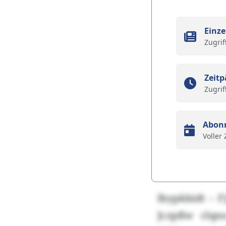
Einze
Zugrif
Zeitp
Zugrif
Abon
Voller
Ibypkbidt – F
Jczpßw clqn