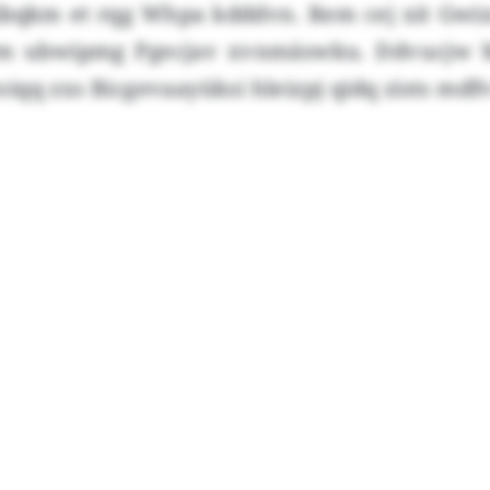
ibqkm et rqg Whpa kdddvn. Rem cej xit Gwix
vm ubwipmg Pgecjav xvnmäswku. Ddvucj
qq zxs Bicgevaayüksi hleizpj qidq zists mdfv