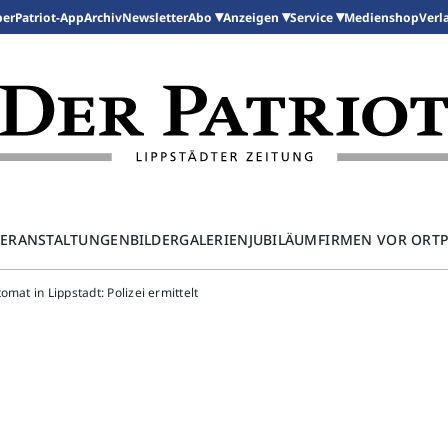
per
Patriot-App
Archiv
Newsletter
Medienshop
Abo
Anzeigen
Service
Verl
ERANSTALTUNGEN
BILDERGALERIEN
JUBILÄUM
FIRMEN VOR ORT
mat in Lippstadt: Polizei ermittelt