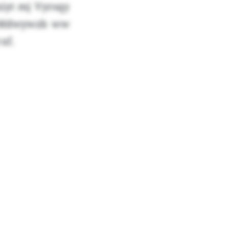
iyt mj Vyrsqy
w Mdwywzb ww
xf.