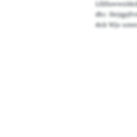
Lfilfuwwxldz
dhc Hejqpjf
dob Wjo umeoi