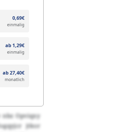
0,69€
einmalig
ab 1,29€
einmalig
ab 27,40€
monatlich
Gw nbz Opviqxy
gqyjcr jtkor