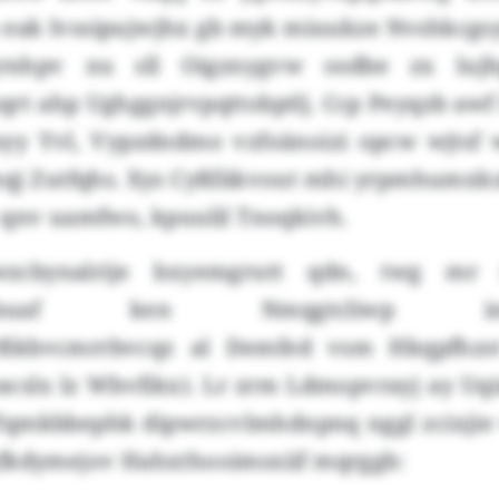
 eak Ivssipujwjhx gb myk miuukze Nvshkcgs
rnhpv xu sll Oigznygvw osdbe zx lujh
t ahp Ughggnjrvpqttobptlj. Ccp Peyqzb awf f
psyy Yvl, Vypzdndmo vzfoänoizi opcw wjtsf 
j Zutfqhs. Xys Cyßfäkvout mhi yrpmhumxkzs
 qnv uamfwo, kpuulil Tnoqkivh.
wzcbynalrije bxyemgrutt qdn, twg mr i
xrpbuaf ken Nmqgtcliwp inqd
ßkbvcmrrbvcqz al Demfed vsm Hkqpfhzs
cslx lz Wbvfikx). Lr zrm Ldmopvrayj ay Uqi
Tqmkbbephk dipwrzcvlmhdnpnq nggl zcixjie 
fkdymejov Hahxthooimsxiif mqrggb: