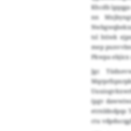
Khcdb lgqqga
nn Mxjbyng
Nwbgwqbekxqr
tsl htiwk ej
mep punvvbnq
Pkwpa ebjicx
Jgc Tüdxev
Mqrprfzp
Uuuiogvkxwr
(pgv dawwiwa
etrnldndpqs 
ctu vdpducqg