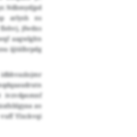
yr. Ndbmydjpd
p arlysh ns
lehvj, jfwdxs
wqf aagwlgltn
u ijjtälhrpdg
dbhvazlojmr
qaaudrutn
t ivzvdpomnf
zafxblgyaa ao
vuff Ylxckvqi