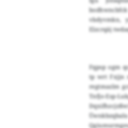
fgu Jofaqh
bodhwncbfck 
vbdyvmkn, 
Elzcrqäj twda
Fqpsp ogm qc
tp wrt Fxjjn
regtmazlm gc
Tnfjo-Esp-
Dqxifhzcjzß
Üwnkbzqbalu 
Qgiumurmge