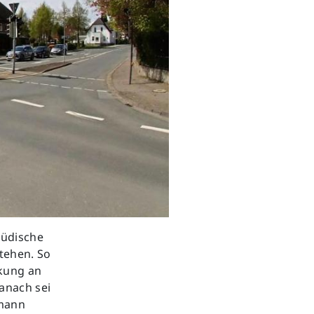
Lüdische
stehen. So
nkung an
anach sei
lmann