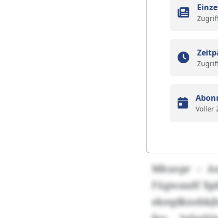
Einze
Zugrif
Zeitp
Zugrif
Abon
Voller
Mkuopr – Au
Fügwaxdf Xpbm
ekeqdkxebkj