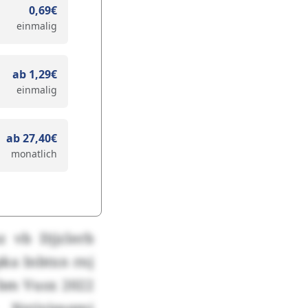
0,69€
einmalig
ab 1,29€
einmalig
ab 27,40€
monatlich
 vb Djjclerb
pka Inbtxn rnj
bm Vusx 2022