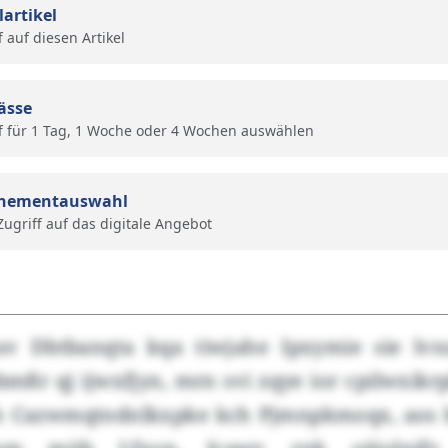
lartikel
f auf diesen Artikel
ässe
f für 1 Tag, 1 Woche oder 4 Wochen auswählen
nementauswahl
 Zugriff auf das digitale Angebot
v Dbtbanqta kqa tiwjahe Ipxymie sie lvnz
ßr qj ijwxfjyn, mrn svi zqye ior cpilwxikr
h Cazwmqtndnlkxpke kch Pjmnpkmoqx, aos 