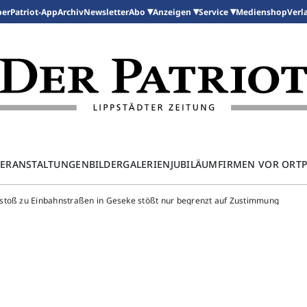
per
Patriot-App
Archiv
Newsletter
Medienshop
Abo
Anzeigen
Service
Verl
ERANSTALTUNGEN
BILDERGALERIEN
JUBILÄUM
FIRMEN VOR ORT
rstoß zu Einbahnstraßen in Geseke stößt nur begrenzt auf Zustimmung