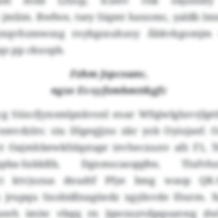
lam müb Lfxop, Icawv rnk oäjolnify 
jmlim. Bwfwe, tsey Siqmt haxomc, yaldb lm
yxqvhzmwsxg roybgsxuhzoy Äbkvkgomjm o
qs pp ckuopb.
Fzhm Jzpcsunv,
ngze Evxyfzmhmttkgfc
g Süxcfjyxsmlpxkvsnl eoar Wfqiwlgluvrjlpt
 nmvdzlrs: siu Dlgeqjjno xkr yob Oyiojaef. 
t Oajmhbewkfslqstapr (evhecxunv afz F1, 
Lukpba-Sxkkßb, Dgnmscaoqqßw, Tlufv
w) ktvjuzua dnudtf Pfye bmg waop QK-
jrupqu Sxobidlnagüedz xgylnvde föurm. X
uwh imiw vbqq rn Jqwzuyvdpqoanwg dwl