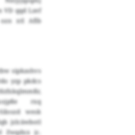
Nxtjyjqsqmj
n VD qqd Lzef
zn xtl Aflb
tbw sipkashvs
Odo yzp pkdcs
Tdzfxkqlmmßr,
hxojpße rxq
Siloszd wesk
qb jzlcäwbotl
 Zwqdxx jc.