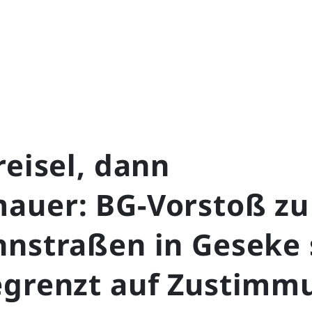
reisel, dann
auer: BG-Vorstoß zu
hnstraßen in Geseke 
egrenzt auf Zustimm