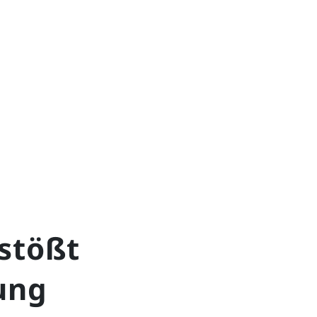
stößt
ung