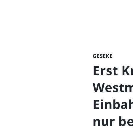
GESEKE
Erst K
Westm
Einba
nur b