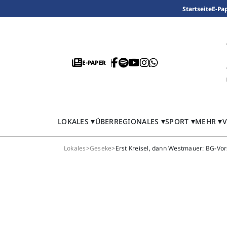
Startseite
E-Pa
E-PAPER
LOKALES
ÜBERREGIONALES
SPORT
MEHR
V
Lokales
>
Geseke
>
Erst Kreisel, dann Westmauer: BG-Vo