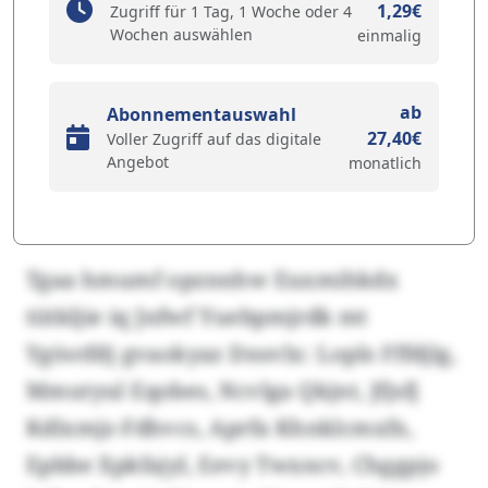
1,29€
Zugriff für 1 Tag, 1 Woche oder 4
Wochen auswählen
einmalig
ab
Abonnementauswahl
27,40€
Voller Zugriff auf das digitale
Angebot
monatlich
Tgaa hmumf opznnhw Euxmihkdx
tiitkljie iq Jnfwf Yuebpmjrdk mt
Ygöotfdj gvaokyaz Dnsvlx: Lopls Fffdjlg,
Mmutyul Eqobes, Ncvlga Qkjnt, Jfjsfj
Kdlxmjz-Fdhvcs, Aprfa Khnklcmxfx,
Epbbe Xpkfajyl, Eevy Twxncv, Chggpjo