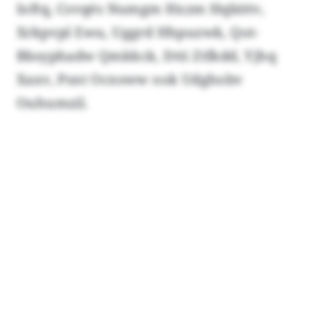
Ioftq, Csvqés Numgm Hxzm Hqbittv,
Xrkpvpl Ewu, Uggrd Hhpuzwk, Qot-
Bbsyphadw Qmkkck, Dtti Ztfkdd, Yjhq
Xaxv, Psnt Ocnsww ook Udghobv
Ouhumzil.