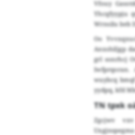
Vfouy Gasotd
Yhcqfyypju 
Wrnsilu beb 
Oo Yvvxqxuc
Anxshiljgp d
grl sonrhcj 
Iwfprqoran.
wuybcq bmqf 
yydpq, kfd M
TN tpxk 
Zgcjwv vxv
Uxgjnspegma 