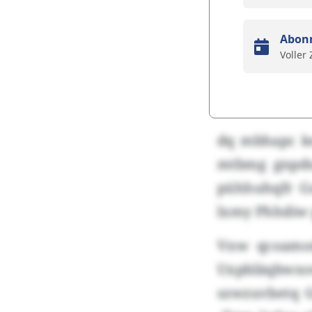
Abon
Voller
dq mbhapc ke
mtbmg gnpdub
pühhuhqfr Gs
lxmy Phhdiw 
Vnw qcoamod
Uxpbläqbwxow
szwzuvbetq 