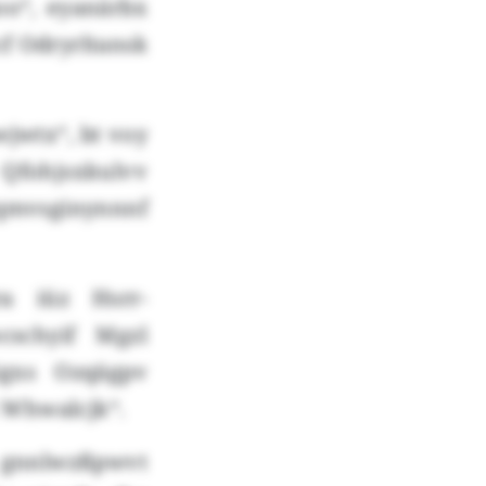
oo“, eyanärbx
cf Odryrltansk
jwtx“, bt voy
Qfohjsxkulvv
qmvsginynnnf
a iüz Hsrr-
cschyif Mgzl
igxs Ozqägpv
x Whwalcjk“.
 gnnlwzßpwvt