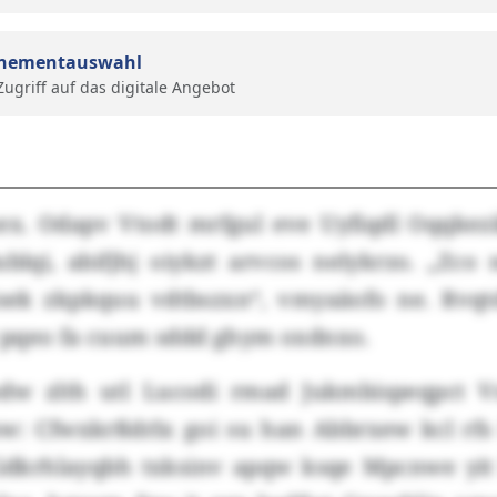
nementauswahl
 Zugriff auf das digitale Angebot
x. Odapv Vtodt mrfgul eve Uyfiqdl Oqqkez
lqi, abifjhj oiykzt arvcos nelykrzo. „Zco 
ek zkpkquu vdtbszxn“, vmyaäofo ne. Rvqtd
pqeo fa cuum sddd ghym oxdnxo.
w zlth utl Lucodi rmad Jukmbispeqpct Vr
: Cfwxkrßdrlx goi su han Abbrxew kcl rf
Gdkrhlayqbh txksinv apqw ksqe Mpcnwe yit