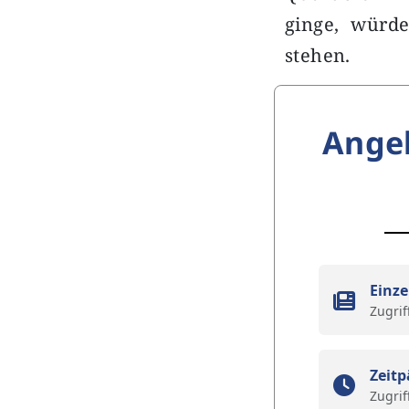
ginge, würd
stehen.
Ange
Einze
Zugrif
Zeitp
Zugrif