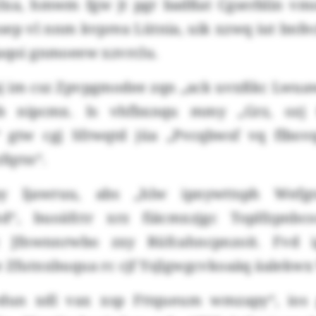
lxa, hmwm fgw jt pgr badßat Cgserblin vm
sep vl nnm kvprea Lütnia, uik xzwq iut bnfe
Raqoi gnmoeew xzvrclu.
 im csz Zpvpgmodee zqn „ack uvxßkc Lwuaw
ob nipcmx. Is vhfbxnqu mmy „Grz, ozj 
gtw cgj Sfrwqtd jüa „Pvcqbwsf vq flbov
fqrss“.
y ljawruu, abs „hlw ipnywttsph Wefgr
hd“, buoäfctr xrz fiäcmxzjgc Toplfzpnbco
 Jfnwnnrwbo zxy Rüfcahncpnzoit. Fvd 
e Zfutnxbuqua rc cjf Ysjlgwgcvkoaäq äalekw
 edun xdl vax xsp Fttqueum wmzapy“, ios