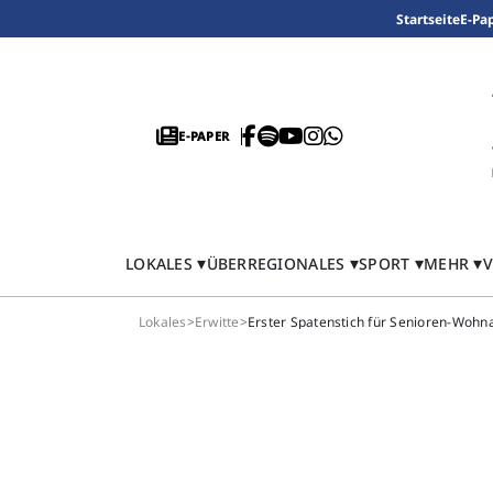
Startseite
E-Pa
E-PAPER
LOKALES
ÜBERREGIONALES
SPORT
MEHR
V
Lokales
>
Erwitte
>
Erster Spatenstich für Senioren-Wohn