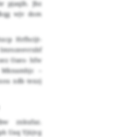
r pjaqih. Jbz
fkqg wjv dom
cp Hrfhcijt-
 Imrozeevrxbf
sez Oaes- hfw
z Mknamhjc –
xou xdb texzj
bw zxkufaz.
ph Uaq Yjüjvg