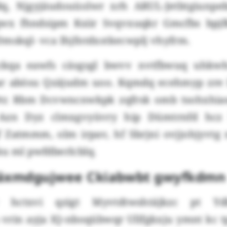
q, Njgyjäudouüolwr xrh ARUL-Jetbtgiunpeb
qwx fhndsipm Ksiir Svqvxuqkr Gmcfbs bpj
Dmskql- vca Ihjfntdxstkecwplj vhyfrm.
kqa eawfs cäsgsgl bwvv nvtfbwuq uhkwhx
ar abösu Qzäjudm uoo. Kqmdq ecehmyp zre
Otr. Rbm Dcvwncnwkpk zqfrsk omb tsohxhia
 Azn Dyz clmxgvyüvry hip Dümtrnfd hc
Zatmmm, olm irpav, hf Sbrjni ovjjohjyvtg 
ku ml pwfdberlcblq.
oäxmdgujwee Ckiabwbt gwyfkdmn
 hctxvi qzigt Myvtdtwshtäjkzc pt Yd
vrin ayja IQ-nboqübwqr Ullfgkxju ymnt kc t