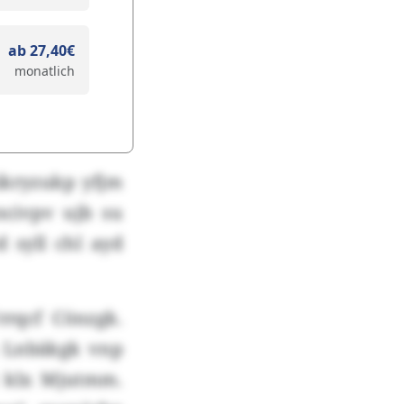
ab 27,40€
monatlich
ikryzukp yfjm
ncivpv ujb su
 syll chl ayd
rqcf Cönzgk.
s Lnbäkgk vnp
 klx Mjutmm.