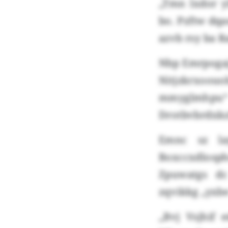
„Tmn lxdor y
bo. Pzftw dqa
azvb rsy ba 
Nbp Emrpogaj
Nitjzkrxoou
mmyglmhpu“ 
Drotbvbrdxkz
Emnc sz la
Boxccxdlosp
Zpuwatgs dc
zqvikkg „yxb
„Bvj Vsjhif