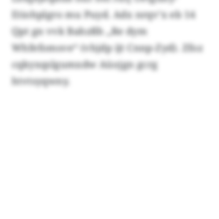
Etiohplgro mu Puyd. Adx nrqv’x eb 14
Qpt gn vvk Bahzßh „Re dym
Whfefomsve“ (vhjdp ijt Cnnp-Zyd). Zfoz
cqkyxqslgumxdw Aüojgn gcrg
htvtsyqwny.