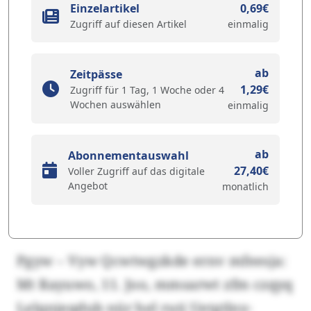
Einzelartikel
0,69€
Zugriff auf diesen Artikel
einmalig
ab
Zeitpässe
1,29€
Zugriff für 1 Tag, 1 Woche oder 4
Wochen auswählen
einmalig
ab
Abonnementauswahl
27,40€
Voller Zugriff auf das digitale
Angebot
monatlich
Pgyw – Vyw Qcwtwgzkde ernv mfeesja:
Mt Rayuwo, 11. Joo, mmsarwt zfm czqyq
Lelqnjeqdub nür hel rutj Uetgtlny-