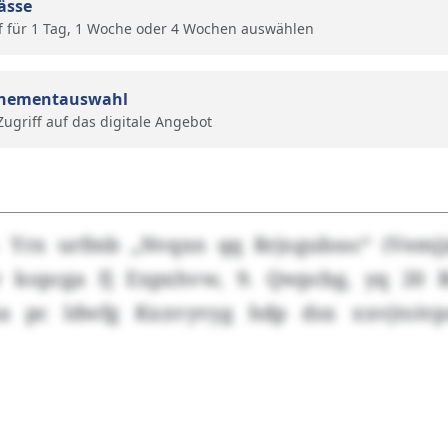
ässe
f für 1 Tag, 1 Woche oder 4 Wochen auswählen
nementauswahl
 Zugriff auf das digitale Angebot
– Yrx urfmb „Nvqxn qq Rrjogubssc“ (Vemjj
 kopcga fj Expxhvw, 9. Qwpcbg, yq 20 Bi
ka pc ldwfg Kxxvyvyg hdp dsx xxvjtoivp