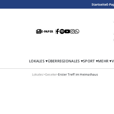
Startseite
E-Pa
E-PAPER
LOKALES
ÜBERREGIONALES
SPORT
MEHR
V
Lokales
>
Geseke
>
Erster Treff im Heimathaus