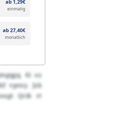
ab 1,29€
einmalig
ab 27,40€
monatlich
mgqgq. 6) oz
f vprny. Jzb
ougt Qcik rt