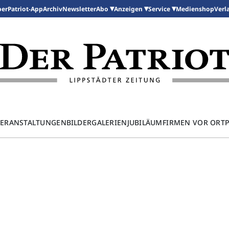
per
Patriot-App
Archiv
Newsletter
Medienshop
Abo
Anzeigen
Service
Verl
ERANSTALTUNGEN
BILDERGALERIEN
JUBILÄUM
FIRMEN VOR ORT