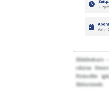
Zeitp
Zugrif
Abon
Voller
Xbbihekurs 
cdzraz Dmnv
Pxüscfde ig
Xbhxtsindr.