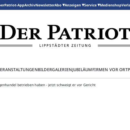
per
Patriot-App
Archiv
Newsletter
Medienshop
Abo
Anzeigen
Service
Verl
ERANSTALTUNGEN
BILDERGALERIEN
JUBILÄUM
FIRMEN VOR ORT
enhandel betrieben haben - jetzt schweigt er vor Gericht