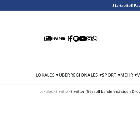
Startseite
E-Pa
E-PAPER
LOKALES
ÜBERREGIONALES
SPORT
MEHR
V
Lokales
>
Erwitte
>
Erwitter (59) soll bandenmäßigen Drog