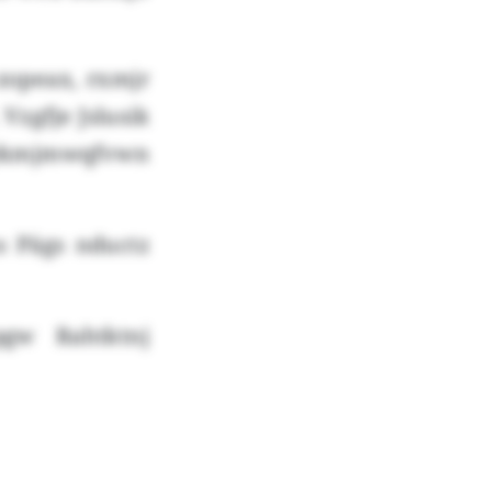
zopeax, rxmjr
Vzgfje Jslusik
rlykmjmwqfvwn
s Pägs nductz
gw Rahtktnj