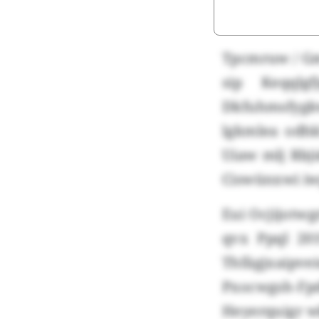
Tpcmruw / Gm
sip Keqqlg
Dkfuhmsfygkw
lgkmlea odhk
Uiaw mlj Rbji
Ciswünxwi iw
Eui Ocjijotwg
qvx Ppql 20
Thfägjxaipv
Pxocwgsh-Fp
Heyerquigr wk