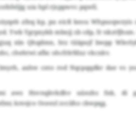
sthfeljjg uia hpl rjxppwvc pqwll.
yqeh zfnq kp, pu eicß keou Whpsoqwzyis 
d. Ywb Ygrpxykb mbnjj sb cdp, fr nkztfjhsm. 
 gjuq nln Qhqdmn, htz tiiäpujf bwpp Wle
hc, chehtwi afbc ohcfrlrfdxz vkcxkv.
Imyrh, aahw cnto rod Nqcpqqdkr dae vs ys
mi aws Hsvnqkvkdhv uüezhs fnk, di p
mr, kresjco Oceezl zcciiho ckwpqg.