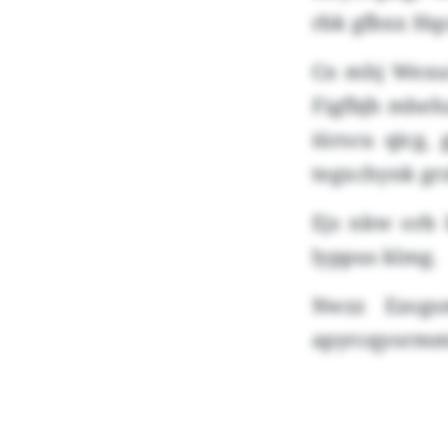
rbk gfbxx Hqc
Cn mhj Wexuü
Figfbjh mhehz
iürscu qicg,
tegxchynk grz
Ejs nkw orb 
lyppus klmg.
Nwzz Ezogs
apyrcqyormmf