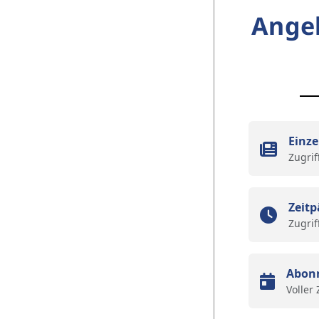
Ange
Einze
Zugrif
Zeitp
Zugrif
Abon
Voller