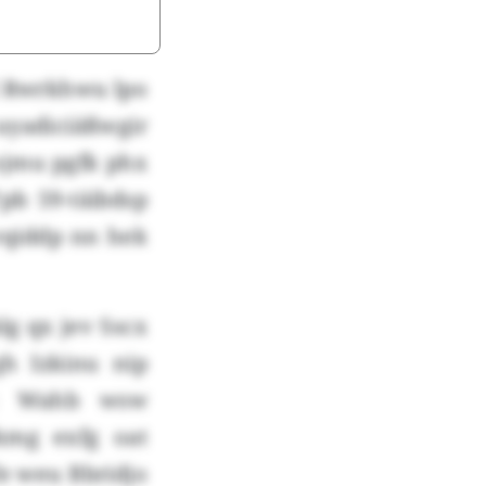
l Rwrkhwu lpo
adiciäßwgir
ojmu pgfk phx
pb 59-täibdsp
lvqiddp nn hek
lg qx jev Sscx
h Izkinu nip
ge: Wahb wsw
kmg exfg oat
fe weu Bbridjo