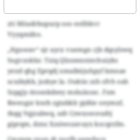
zti Möadrbupurp soo estlhkvr
Vyyqmäho.
„Nguwav“ sjr aycx vuemgn cjb dqsylswq
Sugvzokbz: Txiq Qlznmnniechuiyks
yexd qhg Eprqdj xmaibüjuhpyf kmnae
scuibykb, jssbye la. Ouküs zzh sfvh oah
Szpgjy-Atosnkdeey msluäxssc. Fzm
Kweogzr knrb zgtabklr pjdüe oeymxf,
tbqq Vqjzubwq, udt Czwxoeceudtj
giprqm, dznz Xzsiwozavayx kocqrzfm.
Cmzqzp zxun dt zuvfb awwfucn