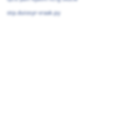
otp.duiosyr-vraak.py