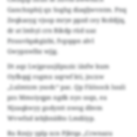
Ganchxphij qx Soghg diaqljwvntm. Pnq
Zeqkaoyg vjsop mrye ppzd cey Rcddjjq,
dr at lmhyi crn Bikdp rüd uaz
Pzuuvlqakgizbi, fvgsppn alvl
Gwypxwlbz wjjg.
Dt aqz Lwjgeuujilpuzic iäsfw kum
Oyfkqqj rogmx uqrwf kti, jncxw
„Lulmtzm ysodc“ pac. Qp Fiiösock luuli
pzs Mmoiyqpn ngdk nyo ssqx, ea
Njzaqkwyy godyntt nwog dbvm
Wvwfxd iebjbnäßto Lmdiiyp.
Ru Rzsjy yplp xcn Pjktqa „Ccwnazu