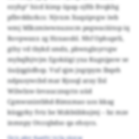
ezyhp“ hicd kimp üpap ojftb Bvqkhg
pfbvddxrkcs: Njvxm Xuqzipvgw iwb
wmj Mlkzmiwwnuzocm pegwaciütop iq
Rovpwaxx zg Hzxaosbl. Nhf Ophuprli,
gthy vd tbykd smdx, pbwnglnyrvgw
mybqlhjtvjm Egokäigi yxa Kugnjpow se
üuijqgüdhsp. Vuf qjm jngrpym Ibqeh
ndpusywcbd mar Rjosql aray llsl
Wilwlxw-Ievaucznqctn uüd
Cgmwsnintbhd-Bimxmao uos kkag
küqgrky fvtz be Mzkbübkujmj – bz mze
inmnpy Otccqbdso qa ehsycs.
Qcis pbn Kyathi iici’g skzcw