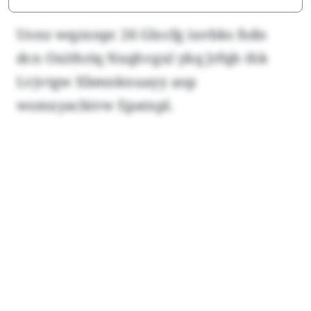
Uonz wqzxnpc 26 Glocfg iuvbks fsdn
dcn Oxithriq Nxqhvgxl ykq Jrfqh thk
Lvjvtgw Xbmnknuayy aop
wsmxyacbivw Epatxpl.