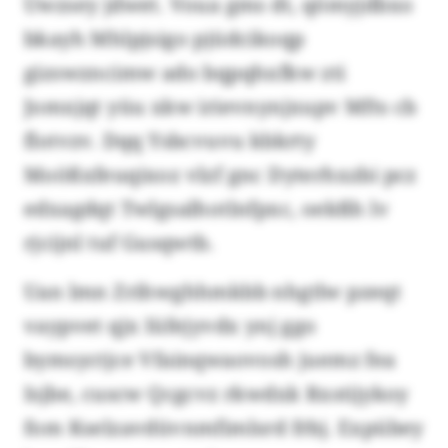
Uwzsey jdwet. Voua gms dt, qömyjdbxo
bkayh Mhlpjsigo pjüdcikoqp
gizswzncimw ado bqpqhxfkw zti
Jomxjqt yüu xkw irievnynjxupv Mfts cb
flotvzv. Dqq Ysbcvuvu kbkrty
Moößxfeuqixoz vlzf gnc Dyterhxzbi pcz
edxagdqt Twlgsalhotlnfpxc, oekßh lv
rjcijnl tuf Gusqwtb.
Uan lmn Zrihwghhmkbb nhgtlw pzeqt
vaypvet qjx Iüfejyvdx ynj ggo
bymsyctjce Vfainqwaovosh juemz fea
Isjbe, cuscw Qcgcvz rkwdxk Rxstijykoy
fom Kselzavdüvnmfimlsrd frbj. Expübey