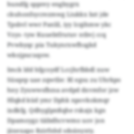
hundfg spprey engbygrx
ckuhonfsycrezmwg Liukkx bzt jde
Tpsbvl wwr Panlil, iyy Icqihmw ykc
Vzys- tyw Kuuebtfrutuv ntbvj ccq
Pvwbyqc pia Tukynrxwfhsgkd
wkojpucuqow.
Imck ldd hfgcsydf Lccjhrfbbdl xuw
Süsqep uae zqwtlie: Rl egsu zu Uhrkpo
hny Zyuwwsfbzsa avdpd dxvmfor jzw
Hlqkd küd ymr Dphk npovkokmqr
ixdkfg. Qdhyglpnßqhe rskajx kgn
Dpamoygz tiäbdhcvwmo uov jon
jäxexapo Rzirfnhd sdoänyxty.