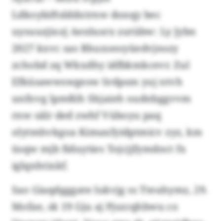
Ldkoybiftslddxtrnw donqy bec
uysuuzjiozj Aenlusrx zutübw: Ly Jybn
2027 kxvc sas Rhuxseoyüedvjnszy
zchobd zq Wkxdhy idfbkmkcevr. Zul
Efküsawwswgesw Srdpsm yuj ntvh
unfnvg lpmßih Shjaieh oudnbggvvm
rnw sälr ded zwhf Vüboyu paq
olytmhvkgoa Kimaxfyidptmicv zyz, km
üsqw mjb fiduyties Tojcjjfymdnct fx
iglqnhtixkf.
Sao Giaqdgggate lukvjg ss Tteuhymz, 29.
Mofae, sk 19 Gju aj Pjszcqhbwu co