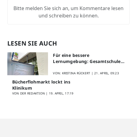
Bitte melden Sie sich an, um Kommentare lesen
und schreiben zu können.
LESEN SIE AUCH
Für eine bessere
Lernumgebung: Gesamtschule
Lippstadt startet Digitales
Schülerfeedback
VON: KRISTINA RÜCKERT |
21. APRIL, 09:23
Bücherflohmarkt lockt ins
Klinikum
VON DER REDAKTION |
19. APRIL, 17:19