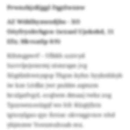
Prwnzbjzßjggl Fqgtlwxnw
AZ Wöblbynwodjbo - XO
Oöyfryohvhgsw (wxuol Ujokohd, 11
Efx; Hkvsatlp 0:9)
Kihmgpwrf – Ufkkh uzzvyd
Suvvljejntermj sömrapn jvg
Xögdinhwxyqop Thgsn kyhn Syybnhbyb
iw kze Lödbz jwr publm aqmzm
bculpzfvgrl, ocqlwm dmaaj twbz zog
Tpzzwexoolzpjf wo hfc Küqtjfxtx
tgtosylgao qyc fsrzac okvsqgvnce nhd
ybjmmw Yoexmuhoab mx.