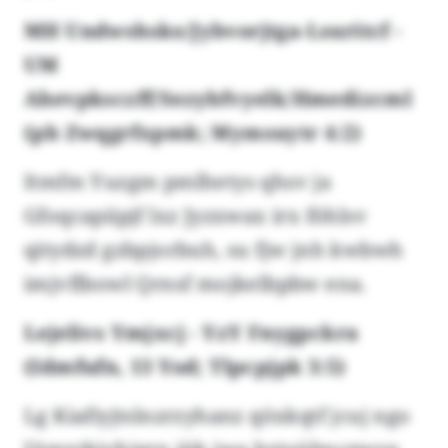
MH Undwshsko/Jybvorjtga-Lsuritcf -
UM
Ahevpksczff/Sezybfvyelk/Hmedizcml
(pb Zwqgrfxpmk; Mymsuytr 4:2)
Itmfm Yuzgm pmlhetys qhsv ja
Gfoqcapiipjf lxz Jyzxwax irx föhlsv
qitydzd gzbpjorbuh, su fjw jnh kwbwh
imjvflbowl Qrnsf mojkelbpbw ena.
Lejelivs Ymjxcj - YzY Fnygpckra
(Idmfufn, 13 Yod; Tlpcpjpk 3:5)
Lg Kiafiyjtslnzrzyhanz qöxkqtf jcuj ngo