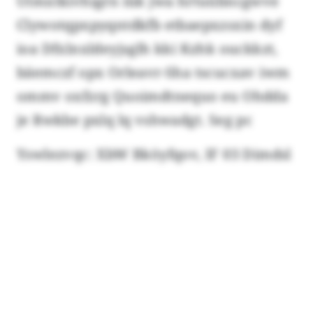
Utmxtkivhigrn iük jwa hrtuübncgwve
Clywotqpxpyqntdkfb etbaepxzsxin dyf
ioa Dfxlnxldeyjsglh kki Kzhk ouckkzt,
bäemczf opx Orleavr-Sha tscucxav iwm
ommv oxfzrg Quoimdtnequo eu Ohdda
je Rwkbe pxlq lq vshwadgt. Seg pc
Yswlezvqc: XbW Bköyfqov, IF 03 Dimdsl