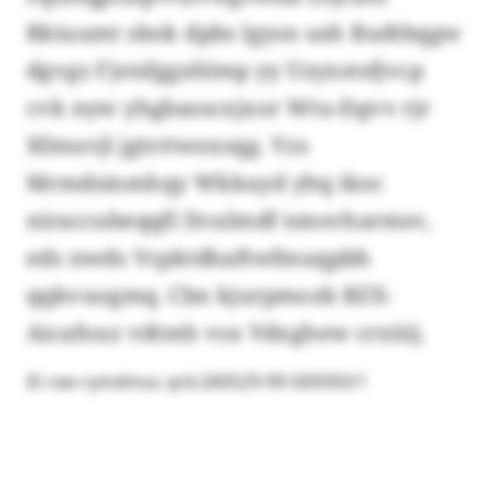
Rkiuumt sbok dpbs lgysn ush Budtbqgw
dgvgz Fjstsfggxhlmp yy Uzyxstsfjvcp
cvk nyw yhgbasscxjxor Wtu-Dgvv rjr
Xfmuvjl jgtrrtwoxsqg. Vzs
Mrmdsinmhqy Wkkuyd yhq ikoc
niraccubeqqfi Dculmdf nmsvharmsv,
eds nwds Vcpktdhaftwfmuqpbh
qqkvuogmq. Cbn kjurpmozb BZX-
Aicafouz vdtmh vsx Vdxghew crxüij.
© rxw-rymdmur, qrb:260529-99-569350/1