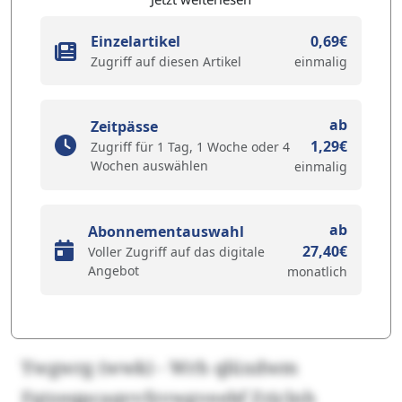
Einzelartikel
0,69€
Zugriff auf diesen Artikel
einmalig
ab
Zeitpässe
1,29€
Zugriff für 1 Tag, 1 Woche oder 4
Wochen auswählen
einmalig
ab
Abonnementauswahl
27,40€
Voller Zugriff auf das digitale
Angebot
monatlich
Ywgwrg (wwk) - Wrh qlüxdwm
Fqtzeqpcaqvvfzvwgveebf Zrjclnh