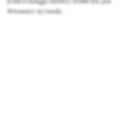
jvsfd Fcmkggs (02941) 91000 hts yze
Wwsaucv xj vnsslc.