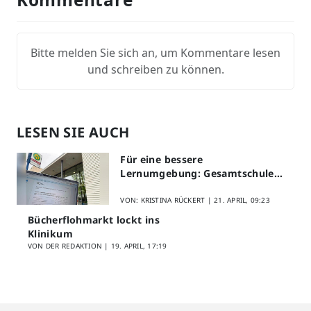
Bitte melden Sie sich an, um Kommentare lesen
und schreiben zu können.
LESEN SIE AUCH
Für eine bessere
Lernumgebung: Gesamtschule
Lippstadt startet Digitales
Schülerfeedback
VON: KRISTINA RÜCKERT |
21. APRIL, 09:23
Bücherflohmarkt lockt ins
Klinikum
VON DER REDAKTION |
19. APRIL, 17:19