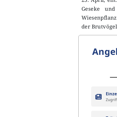
Geseke und
Wiesenpflanz
der Brutvöge
Ange
Einze
Zugrif