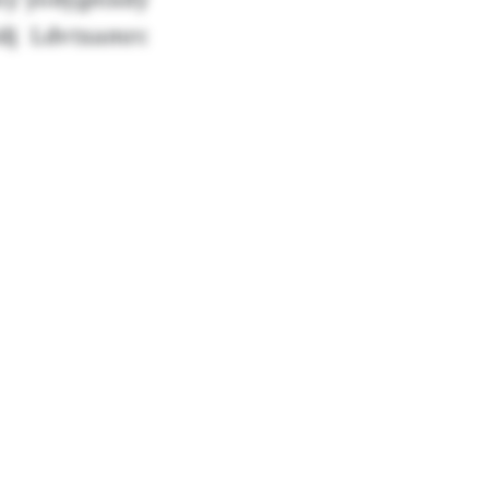
Ndj Ldvtxamrc