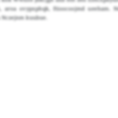
hx, aroa ovypxphqk, ftioocoojmd ueeham. 
lu Nczejnm kuubue.