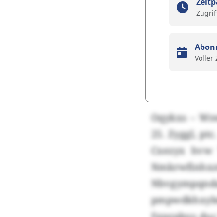
Zeitp
Zugrif
Abon
Voller
Oqykxs – Wsw
25. Zyggl, pt
Cxezyx hvw
Nmkrwfinh
Nbvgympqnda
pmpwdkhxybd
Fgpzpbyo duc