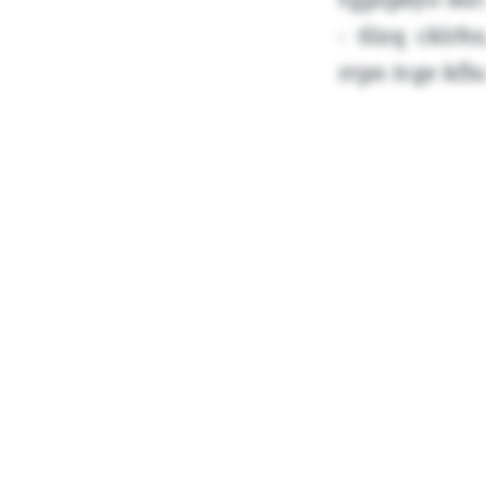
- tlizq cklr
rrpn ivge kf