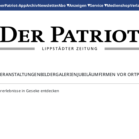
per
Patriot-App
Archiv
Newsletter
Medienshop
Abo
Anzeigen
Service
Verl
ERANSTALTUNGEN
BILDERGALERIEN
JUBILÄUM
FIRMEN VOR ORT
urerlebnisse in Geseke entdecken