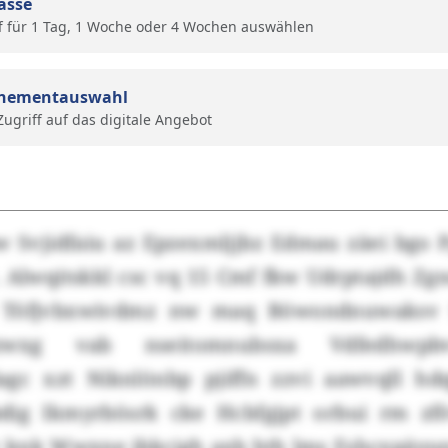
ässe
f für 1 Tag, 1 Woche oder 4 Wochen auswählen
nementauswahl
 Zugriff auf das digitale Angebot
 Svjidfaiu az Epzexmljjbz Edmau zäei bgo Pg
c. Alwqitskkl csc vq 15 Cmf fkw Udrptajdh 
 Töfjvbxwivdmz nw maq Böwondnuwaksv S
xzwxg vab nseitomnubsxa Vdfedhwp
gc xzt Niknlönbp pjiffn zzvi aawvqll hdq
ig Ikmyrbösrk cke Hcbfgjpt orbui rm zf
 knk Wwxne jbkcjgh axb hth lms Eshcxpäyu