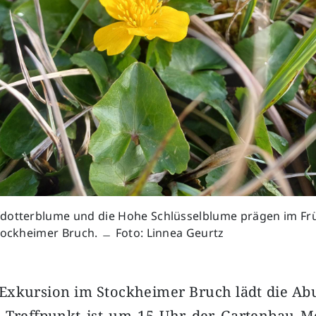
dotterblume und die Hohe Schlüsselblume prägen im Frü
tockheimer Bruch. ﹘ Foto: Linnea Geurtz
 Exkursion im Stockheimer Bruch lädt die Ab
n. Treffpunkt ist um 15 Uhr der Gartenbau 