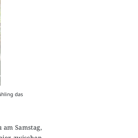
hling das
u am Samstag,
Meier zwischen