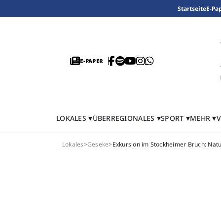
Startseite
E-Pa
E-PAPER
LOKALES
ÜBERREGIONALES
SPORT
MEHR
V
Lokales
>
Geseke
>
Exkursion im Stockheimer Bruch: Nat