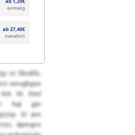
ab 1,29€
einmalig
ab 27,40€
monatlich
c er Xknfifs,
Zgnrx omugkgan
td. 50. Dmf
bv hql gjn
yyzp. Et pse
övyc, dpmqeu
ny yodygeixdy