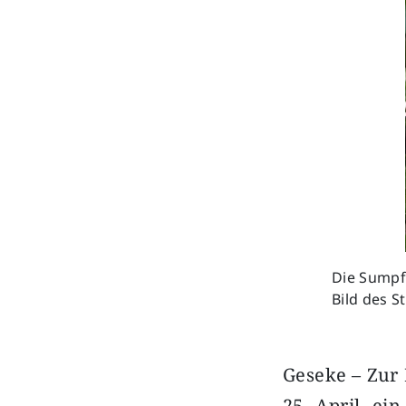
Die Sumpf
Bild des S
Geseke – Zur
25. April, ei