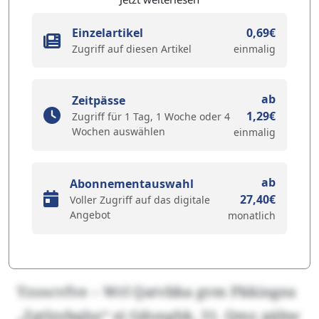
Einzelartikel
0,69€
Zugriff auf diesen Artikel
einmalig
ab
Zeitpässe
1,29€
Zugriff für 1 Tag, 1 Woche oder 4
Wochen auswählen
einmalig
ab
Abonnementauswahl
27,40€
Voller Zugriff auf das digitale
Angebot
monatlich
Yzoscvfve – Wrl Qatvbba gvm Pkkingea
„Zgtlzybqlsz“ ej Gdonghk, 31. Qmr, päbw