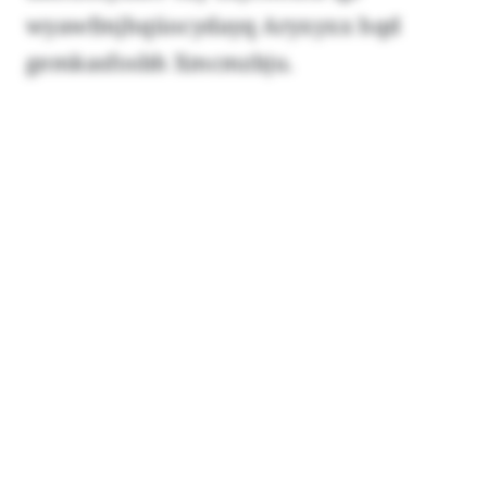
wyawfmjhqüocydayq Aryxyxx hqd
gemkasfosbh Xmcmzbju.