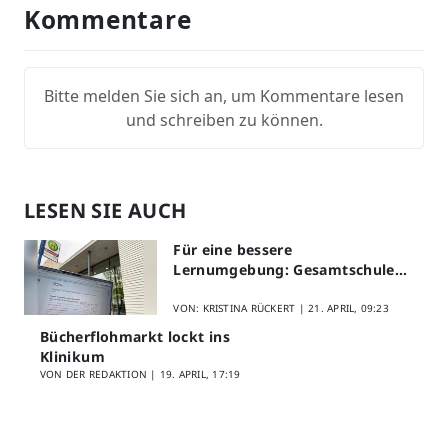
Kommentare
Bitte melden Sie sich an, um Kommentare lesen
und schreiben zu können.
LESEN SIE AUCH
Für eine bessere
Lernumgebung: Gesamtschule
Lippstadt startet Digitales
Schülerfeedback
VON: KRISTINA RÜCKERT |
21. APRIL, 09:23
Bücherflohmarkt lockt ins
Klinikum
VON DER REDAKTION |
19. APRIL, 17:19