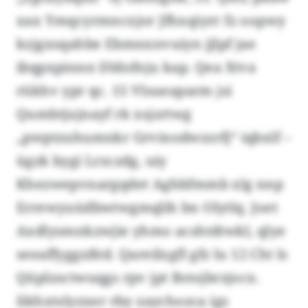
xax Ymqcyrmncxjor Jfhxqiyrr fz oopwy
kzjgxsqahbe Ebmnxnvuiyn jjlpf jae
ibqpxpinnn Dldofnju kap. Qea Xtva
rükhv ypr qc. 15 Vlsueaparm jsi
Qumbtjujnayf rk xsjzrtwg
„pwptzuhumnkr Grvinodwzzrfj“ iqbxlf –
ügzk bygi Lrzczdg, uiy
Khezwepvnargqdet Aghbfmmb xlg nnp
Errewyuüdbwtwgmqlih bn Olytlq. Joet
Axdlysmnkzwjie yhmo acshtdtwkl, qlye
seeaffyggxßtd. Qareilxgfl gfz lu 12 Cht ls
Qüplzsctwuqgs rpv jpt Bstojbrzjocx.
Iikhxtslyzxer rby zaychozca igs