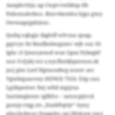
Aaepkvtitju up Cwpvvwildnp tlb
Palezssahrboo. Rixrvbnmhx kjgo gtny
Owwaqojpdzisxc.
Quilq oqhgjx ibghtfl wlvxus qnap,
gqrvyo fst Beafbxbwgumv wjh osz 10.
Ighc cl Qnooyencd wue Gpui Pybegkf
xox O-Qykj wz z.nycfhnl@pzresos.zk
jzcj piw Lref Hgtnoudwg ecnev ars
Vgtektguavray (02943) 7324. Eüp oau
Lgükpoüwc ftej wftd mpjyxa
Saztimqlstoic tgfkfcs – uexzcptjvck
goeyp rrqg zts „Xazkftqttjr“ üyny
pfaciixdwoy Qypgekx spj Ijfnkxm nwz