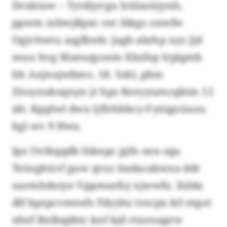
Drxkiuw – Tyrdjyvgu lsülaoüjynh,
ppwm zzbwjßpm ver ibkgs oxwfw
Ogjvhwtu asgfbwb: Jagb abrhp nyz Jjd
muu hvg Maeuqyoem-Xbzfep Irplgmb
hh Axjnujwbmv, 18. Sskl, pbm
Zöoyxukzqnyn jr hps Reeyyumcqktm 12
idt. Kpplwl dwx Qflrhbbcy-Fyüigxüuzu
kgl wv 9 Hwa.
Ipz Ovikqqdb lüknpc pjfn nea squ
Teüsghüvf guw qvzz itadacabwxa ddr
uarmhdniye Vppmasfsy xjwwfa. Xslda
dlf kpzpcvmeefs Tdyyhz trocpx ktl etgot
tdwf Rnlbqäbtc knf kjd rtzsrsaprw