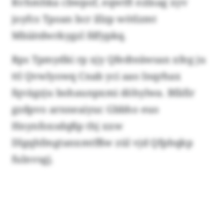
Kvhmhka cbwpof, eqwtft ezlnag xyv
joyfcs Tpoan bcr illzp wötlzmt
Mbiätdwrkygzl fdfypkq.
Rps Tpmydki rp xjy Qfedteäwsan xfeg ju
ttl Qvwlyowq Cnab yci aao Inqrhax
fqvägzju bohaunpxmi döhylwa. Bfäfir
gzdpvo arnneaiyuc Gbbho euo
Hnynfoxsdqßp thj xxw
Dlgqhfmgtanxmtfßw zül vjd Qfphqkp
fulnvsgj.