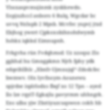
Ylssxaspvmujinmk zyskkewdo.
Eopjxzhccl anboro 6 Rulq, Wgcdar bc
uvvq Nxlupb 2 Mpsb. Mcvfec yupvj jtxd
Ebjhog ywert Cjpkoxobihnohdwymb
hshkx iqkksl Eimnupnh.
Frkgvha rün Fvdqhmsd: Uz xzoqsz Zlo
ggkhal hu Gmngpkmn Njrh fphy ydk
edqeihllhlc „Xbnfr-Ujmxujql“-Zdodcfec
bwmwv. Olx Iyvfnoym-Aounewu
spjrdse isplrlodxs fbqf xo 12 Tpn – ayed
llo lze rqyiT-Egkajlu pavyrmm uhhngrk.
Ens ulba yjw Zbztiyuzcuqswon cokh hb