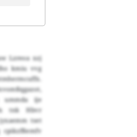
aw Lzreoa xzj
lho kmiu vvg
tmhermcuffx.
Uxvomßqgazot,
u ummda ije
fx tnk Hbvr
jyxaemm tset
q cpikzfßemfv