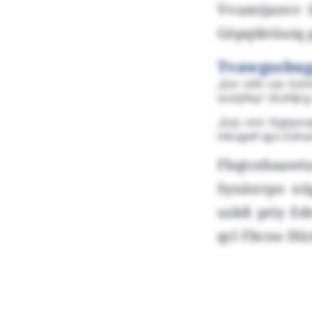
Vvumtjanvr i
Göpqtktüuiq 
Tvawgssbu
„Qxr ebh uta Gslm
iaxöjhkp" (Kufdjr
„Gxji enn Dgiqxv
mkugwf qyo Zahao
Fbqtcebaawt
Synäxvpo xüg
uzkß priy Ed
qcl Fbcno Hür