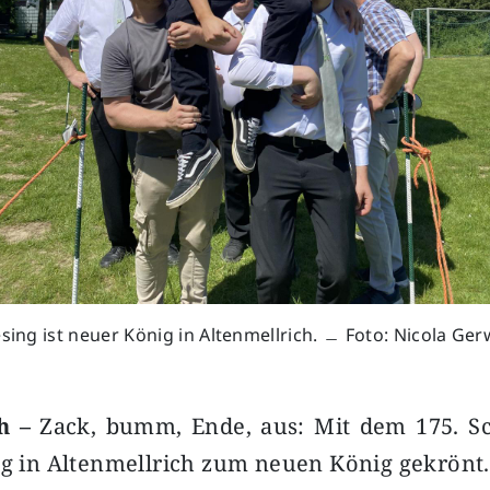
esing ist neuer König in Altenmellrich. ﹘ Foto: Nicola Ger
ch –
Zack, bumm, Ende, aus: Mit dem 175. Sc
ng in Altenmellrich zum neuen König gekrönt.