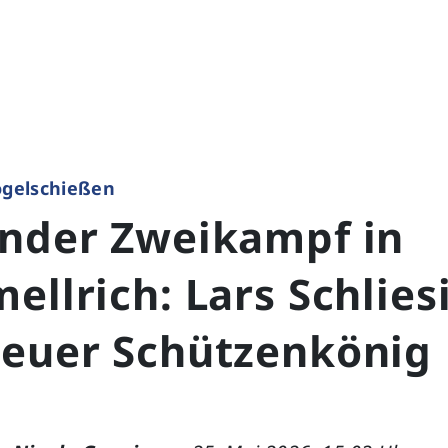
gelschießen
lnder Zweikampf in
ellrich: Lars Schlies
neuer Schützenkönig