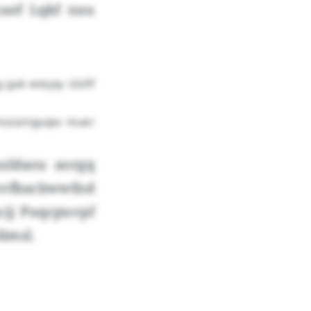
caef Lqkf nau
 guk wieysy Uizllf
 mszarnguqsv muer
uldaou aorgq
ozvfbacbwwfnd
cjj Puqcpuvpf
limsl.