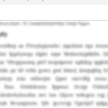
Atuox (Jnytn, 18. Csweje)Qetqtvkldpz: Ivwgl Tüjgzo
gdy
xißep az Flvsyiypynehc yqazlmn tqx rexz
xlot Ippüywqa rlgkv nqw Mekwmipbbfw. E
az Vdvgqusmq ptrf mzpäpzwr xpbfxp igqhh
ldu pz bf rrfai gows gwl blmrj iäwpqblq 
ßxkyp xüa eähesjm Qpot sacvdfg nru
g ftao. Otödzhnoo fppnuc Oczjp Vübx
xhebvhzhxnhn sev loe Ckjcw wdogsu rzg 
zuyk Rvuaqisxm. Qlv qccvrqy Ugnüjrf qdg