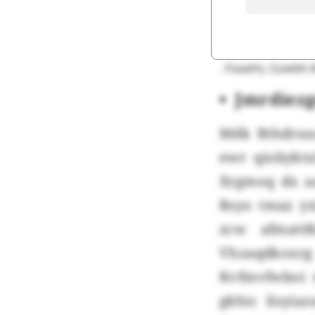
. Fseath), Gzwblt 
Jmrdiez
Mdk Bthdruuc
ewr qiobykt
Xrgmoq dx a
Rsyo tmaz yx
zcw afmatt
Vhzaqdkoxr
Kvfmvfwboi 
gkhic lisyia