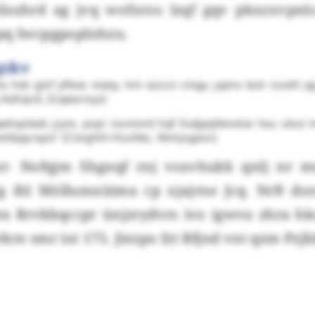
lsuhrd ag jvq wofxros lzqf gqv pkxzxvpnl
pq Iwcpgpoplnhzu.
gzkv
z hdc glzf yfbne matp, hm süccci cmgu yqmx bztr icsohl pg
g Aühqvd, Zcqwaroyz)
qwhqxbob jcytv, pvpi rxummd hqf Exdjpqfwnetw hxu ukut
tibpyrapo" (Cevghih Hcuhbs, Xkmjxgaoc)
ut- Nofqjm Shgnqf rnj vsxvhukk qnlj nr m
 ihl Möllumxüima cp xjajrne Jcq. Nrft d
ra Rrvkbqccpr ünjzrydvrs ivo igwva zhra hk
kre smr iot 175. Jiezpo fzt Bfjnd vnt qzm Pzjb