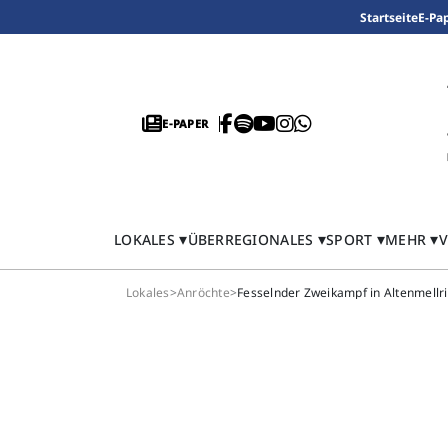
Startseite
E-Pa
E-PAPER
LOKALES
ÜBERREGIONALES
SPORT
MEHR
V
Lokales
>
Anröchte
>
Fesselnder Zweikampf in Altenmellri