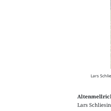
Lars Schli
Altenmellri
Lars Schliesi