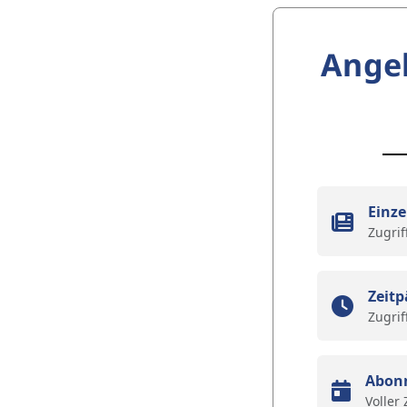
Ange
Einze
Zugrif
Zeitp
Zugrif
Abon
Voller