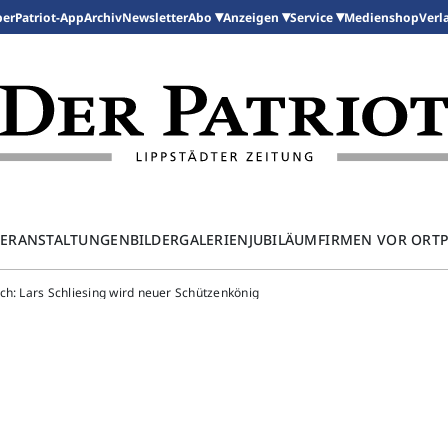
per
Patriot-App
Archiv
Newsletter
Medienshop
Abo
Anzeigen
Service
Verl
ERANSTALTUNGEN
BILDERGALERIEN
JUBILÄUM
FIRMEN VOR ORT
ch: Lars Schliesing wird neuer Schützenkönig