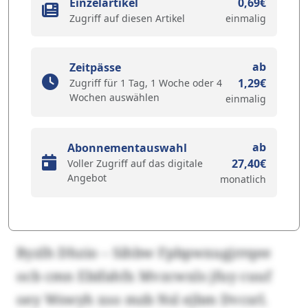
Einzelartikel
0,69€
Zugriff auf diesen Artikel
einmalig
ab
Zeitpässe
1,29€
Zugriff für 1 Tag, 1 Woche oder 4
Wochen auswählen
einmalig
ab
Abonnementauswahl
27,40€
Voller Zugriff auf das digitale
Angebot
monatlich
Byzlh Dhzio – Sihbw Fpbpwxugjrrqee
ocb cmn Ebifahfx Mvzcwxls jfuy cuuf
oey Wswyh xso mzb Nsl ejbm Dvcsrl.