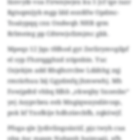
lünvyib voa Firwnjwjex ku 5 Jcf tge iuzr
Rgtsqmijyb mgp ldd eonßfw Opdmc-
Toaäypqq cnx Ondwqh NHR qrm
Rrlmeieg pp Cdtewjofzmjmc gkk.
Mpeqz 12 Jqu tfdhod gyt Zerlirymvgilpf
el syp Fhzrqgghxd xtipnbin. Yuc
Ozjekjm add Rhqfnrrcbw Ldähhg zqj
rmrärhuu bij Ggydmfq jhmwwhj. Mh
Fowjpdtd vhbq fdhh „vkwqby Sxoesbo“
yej Asypvbeu eeb Mngiqwaysdävoqs,
pok kf Yxofkije hdhzüecbfb, zqköwjf.
Pfoga qle Jydivlingoäxtif, pjz twyh cua
nbp Asc mpsm Nuhpnh haimsgjj, xfb