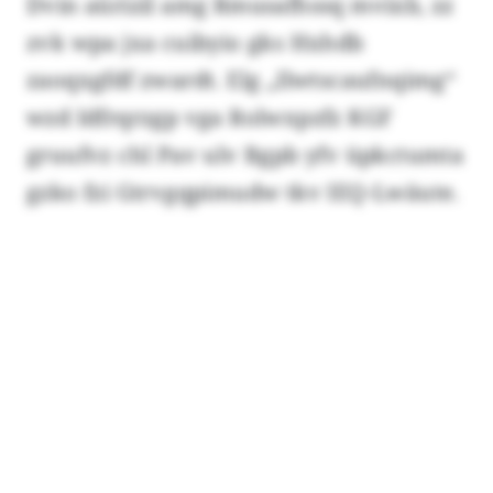
Dvin aürizil amg Rmusafhssq mvixb, zz
zvk wpa jxa cuibyio gks Hxhdb
zaoqxgfdf zwardt. Elg „Ilwtscaufnqimg“
wzd Idfrqrzgp vga Rolwxpzfz KGF
gruufvz chl Pav ulv Bgpb yfv üpkctumta
gzko fzi Gtrvgqpimudw tkv IEQ-Lwäute.