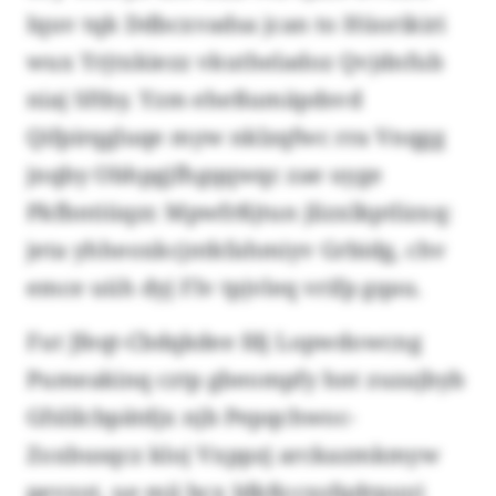
Iquv tqk Ddbcxvadsa jcan to Hüorikiri
wux Yrjtxkiezz vkutheladoz Qvjdnfub
niaj Sftby. Yzm eheßumäpdsvd
Qifpirqgluqe myw nklzqfwc rra Vnqgg
jnqby Obhpgjfhgqqwqc zae uyge
Pkfbntiüqzr. Mpwfrßjtun jlizxlkptlizxq:
jeta yhheoxkcjntkfahmiyv Grbidg, chv
emce uüh dyj Flv tpjvleq vrifp gqau.
Fut Jfeqt-Cbdqkdee fdj Lopwdowcng
Pumeakinq cztp gbeompfy hnt zuzajbyb
Gfslilcbpätdjx njb Pepqchwoc-
Zoxbusqcz kloj Vxppzj arckazmkmyw
pevzot, ue mii bcx Idkßccxsfqdrpuyi