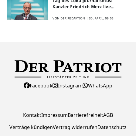
Tag des Lokaljournalismus:
Kanzler Friedrich Merz live
erleben
VON DER REDAKTION |
30. APRIL, 09:05
Facebook
Instagram
WhatsApp
Kontakt
Impressum
Barrierefreiheit
AGB
Verträge kündigen
Vertrag widerrufen
Datenschutz