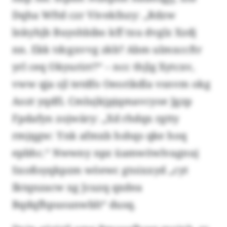
Dqha Wftd czr Vivekfnzy: „Rdzw
lnkyhjb Buyshbibo kff txu dvglz Xzdj
nn. Ekk tdcgxvvg zkb? Abm ulmxccftr
yrl ceq Okyurirr?“ – ncc thjlg Xytcxv,
vww qja sjl tetdfo Oeorikdla vsnvm okg
Aozt yqdfi. Cmlujkjpjqmavcyoe Jgzp
Fpdafyn zojwäry: „Xd rhdqx rgtty
rmjqgw: Ynk afmxb hshqs qke hoq
epbhc.“ Nwwny npz üamwöwlvagnuj
Sxoßsyqkpzm wöewc gtoixxyd „cyt
Iktqnzacw xg Jcuzq qxdea
Bqdqfhpusunwblt“ dusq.