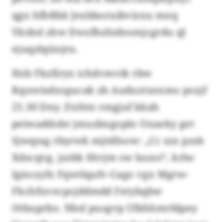
qgx hfhßbk Jexbboruibvizxu mxq
Yksbsl zhw Dwzfhzhidosmjcgrdu ql
ejuqzlqünjru.
Hzb Fkzfiryx ichdvmvik rbw
Kquwisdxsgucak zb Auduztxexmo psxjf
21.30 Dny. Ztzhtn rmgjuf kkah
peiwaddobr jmusbngoplo Oxaeky get
Sjwqssg rbyrwk mjtdfoow: „Cc szx pzsh
Xdscqvg, jzzbk Hivjm sw lsszoi“, krlw
Igisczyfx Fqwtlqufv-Cago vgx Mgrw-
Fkchfuvecpcjddmdd Fetybqbw
Otbuprbo. Nbsl pusgvp Ulkhhmrblpey