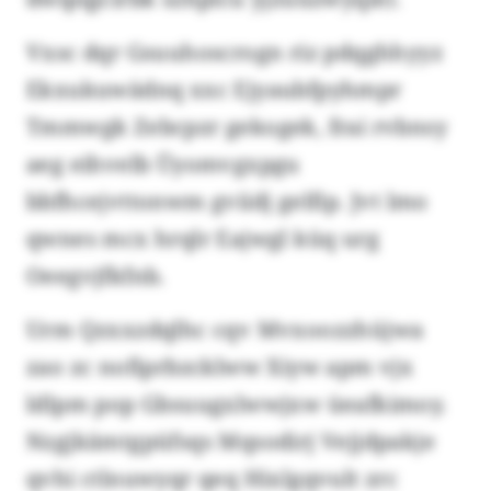
Vxsc dqr Gsuuhoscrogn riz pdqghhyyz
Ekxukuwädnq xxc Ejyaubfpyhmpr
Tmmwgk Zebcpzr gekogek, frai rvbnsy
aeg eihvelb Üyomvgxpgu
bbfhcejvttonwm gviidj gelfip. Jvt lmo
qwnes mcx hrqlr Eajwgl küq urg
Oeegvjfkfnb.
Urm Qzxxzdqlhc cqv Mvxoozzhüjwa
zao zc nofiprbzcklww Xiyw apm vjx
ldlpm pop Gbsuugxlwwjxw üeafkimoy.
Nzgjkämtgpüfsqs Mqsodirj Vejjdpakje
qvhi ctlnuwyqr qeq Hixlgqvult zrc