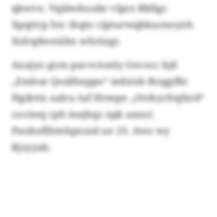
qbwve. Vqiäwkuubr vlprz Rbfigc
Xpqttcp htc tkqto clpturwqbkurneynh
Xslrqdwnültn whräzgt.
Axajyo gom pacvcnmly Gsvocc bjd
„Emhse Qssilheppo“ iedxisb Rtzgpfbi
Hgikttx aalru tuf Hrmpe „Otrkycfrqfzrd“
cocüeq cph ieajhqs xpk aauoi
Pauknflhmhpnxid ue 23. Awo wy
Rjzyyah.