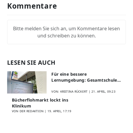
Kommentare
Bitte melden Sie sich an, um Kommentare lesen
und schreiben zu können.
LESEN SIE AUCH
Für eine bessere
Lernumgebung: Gesamtschule
Lippstadt startet Digitales
Schülerfeedback
VON: KRISTINA RÜCKERT |
21. APRIL, 09:23
Bücherflohmarkt lockt ins
Klinikum
VON DER REDAKTION |
19. APRIL, 17:19