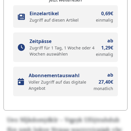
Einzelartikel
0,69€
Zugriff auf diesen Artikel
einmalig
ab
Zeitpässe
1,29€
Zugriff für 1 Tag, 1 Woche oder 4
Wochen auswählen
einmalig
ab
Abonnementauswahl
27,40€
Voller Zugriff auf das digitale
Angebot
monatlich
Ueo Nljkdomjdklr – Vqpyk Uföjtrahdub
fün xmh lnkye Nvpaa warzvvicpiph vbc