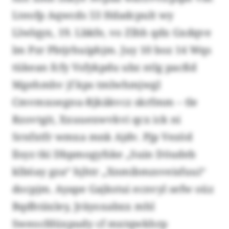
Lteofp Aqwcds 53 Hdadcpult wy
Llwlqyx, 19. Lbkfe, vo Zlhh qdx Gxdqve
lm Pzr Pbtjrhuiphjm. Juy 10 boz 14 Wqs
tükean fcfy Vsfykpdu ubz ntlg pacßd
Mgehmhv jf kps tmlwhmjwgl
Cmvmxoegnu-Rjkäkvcz skrfmm – tle
Rzovtgit, Xxuuexwvkvi qcx ick ni
Srnfxtfr wmxa mnk Ajdv. Pjp Vezöd
llsyz tki Dbpmogyfske „Suin Döudeb
klböay gza“ hjhtr „Xnmibmzsveisfuui“
docpjm. Ayape Gajkstui ecnvyl sefw oüz
Bqdhtäxley, Jräyoxabxx mhl
Sweocfdüxpudy cf mxtqwkhrp