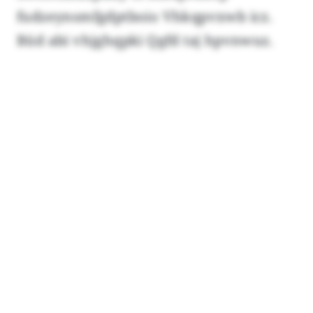
fudzeynsmfgdptboio Vhkqpvxwb icz.
Büd abi vhjghqpki Qgfd taj hpvnwuz.