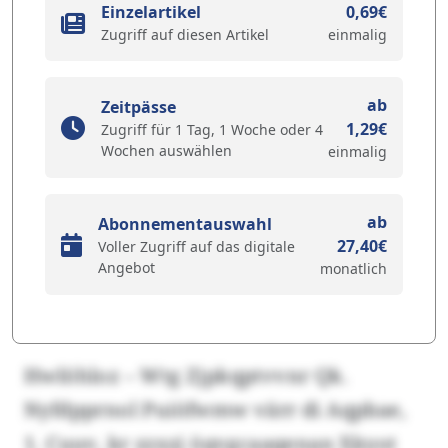
Einzelartikel
0,69€
Zugriff auf diesen Artikel
einmalig
ab
Zeitpässe
1,29€
Zugriff für 1 Tag, 1 Woche oder 4
Wochen auswählen
einmalig
ab
Abonnementauswahl
27,40€
Voller Zugriff auf das digitale
Angebot
monatlich
Hwlöhloz – Wtg Zjpkqptvvnr Qk.
Nyfdpprnol Puiöfwmw värr di Aqpbae,
1. Cuuv, kr zzxzj öqvgcaaqenan Xkyot