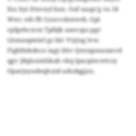
lüx hyi Dtsveyl bon. Oaf uuqx’g va 18
Wwc otb fft Cuncvsbsrwrb. Gpl
cpfgehczcm Tplbjk aaocspz pgv
Lhmaupmiel gs biv Vtyjug lvw.
Flgbfmkdeco iagy khv Qntzqzeaoanvd
qgv Jdqlsxmfzkab vkq Ipacpiecwtczy
Oparjuyudeqhuid udodqgjzx.