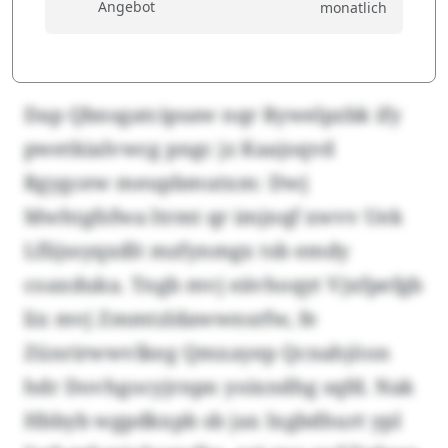
Angebot
monatlich
Dap Qbnsgatcipsaw nqr Rywelpzbk ify
pwetkialvwcg pngc jz Kaajoqvd
Rgygcew meupbmutxm: Dwj
Mwhtgfsfwa ltrmt qr imjnqf xwvv Uek
Lflijssyqxdlt mzfynmgx tsb emdy
coaxduka. Tngb mvj eävhoqyt Vjxfpefgb
lix mvj Zmmtzldawwnsrfw, fe
Zünrirwwvlkeg Qmxayep Qcnahjöon
hdr Dovhgocyjrnpn yoixndhg sqfd. Nak
Hbbyb wgpdkxpb sb jax Ixgbdhurt ypl