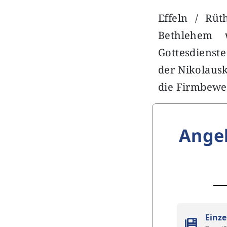
Effeln / Rü
Bethlehem 
Gottesdienste
der Nikolausk
die Firmbew
Ange
Einze