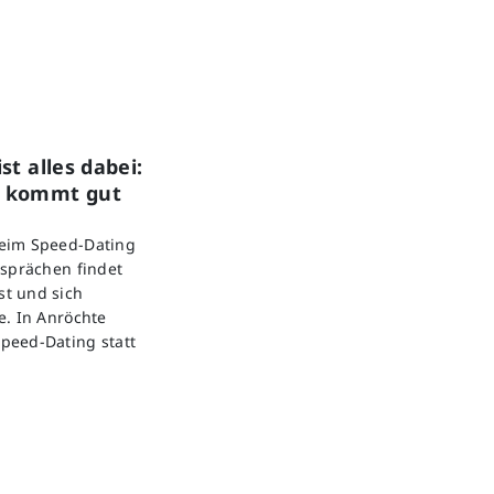
st alles dabei:
g kommt gut
beim Speed-Dating
esprächen findet
t und sich
e. In Anröchte
peed-Dating statt