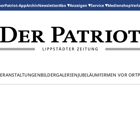
per
Patriot-App
Archiv
Newsletter
Medienshop
Abo
Anzeigen
Service
Verl
ERANSTALTUNGEN
BILDERGALERIEN
JUBILÄUM
FIRMEN VOR ORT