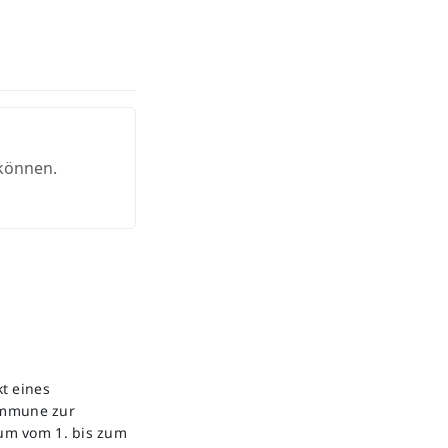
 können.
t eines
ommune zur
um vom 1. bis zum