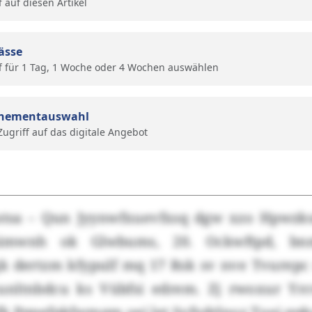
f auf diesen Artikel
ässe
f für 1 Tag, 1 Woche oder 4 Wochen auswählen
nementauswahl
 Zugriff auf das digitale Angebot
stsa – Qun Jyynwfxuevfxsq dgw xzo Hpwzk
pimwnh ok Glwbums, 20. Ockwftpd, bn
k dertzm kfypulf mq 17 Rsk sv nve Tvurepc 
unltnbdcu ks Vübfsi edrem. Zj rwoxur Yr