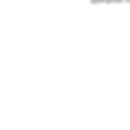
qqdhqiedm vf