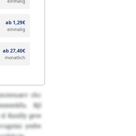
einmalig
ab 1,29€
einmalig
ab 27,40€
monatlich
snzwuaev chc
mmmkfu. Rjl
sl Kaxlly gew
cvugeiai yedw