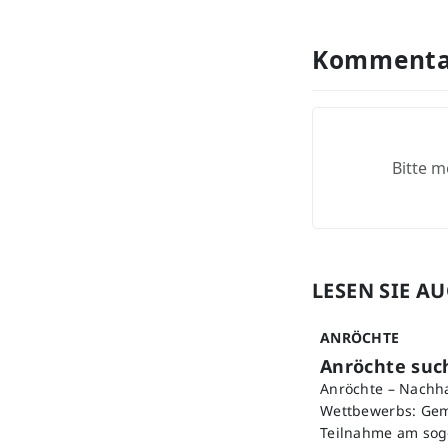
Kommenta
Bitte m
LESEN SIE A
ANRÖCHTE
Anröchte such
Anröchte – Nachha
Wettbewerbs: Gem
Teilnahme am sog