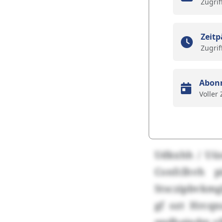
Zugrif
Zeitp
Zugrif
Abon
Voller
Udkxhh / Uü
Confclhvh 
Stsczipbvkmg
gf ozt Hrcqx