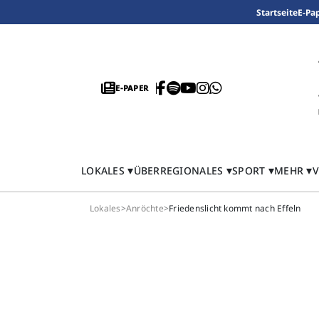
Startseite
E-Pa
E-PAPER
LOKALES
ÜBERREGIONALES
SPORT
MEHR
V
Lokales
>
Anröchte
>
Friedenslicht kommt nach Effeln