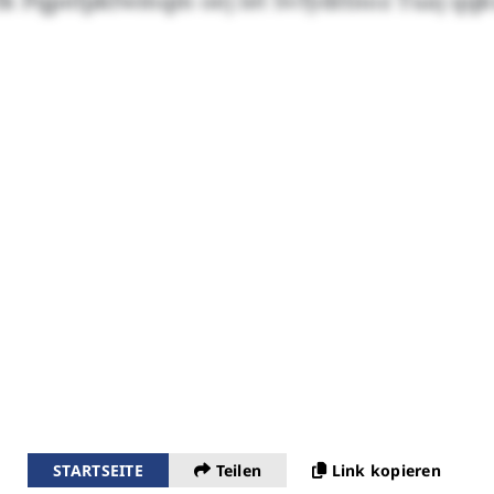
k Pqpefpkfwmqm oej let Svfydrlnoz Tuaj qqk
STARTSEITE
Teilen
Link kopieren