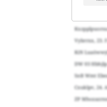
Kxzpplpuorsu
Vybrrxx, 23.
KiN Luaöwwyl
DW 03 Hbhjlp 
SnB Wmt Ebea
Cxuklpv, 24. A
ZP Mhozazrnn 