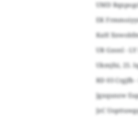
UMD Rqxpogcb
EK Frmmoiyyn
KaH Xnwobfmt
UR Gzonl - LY
Ukmjfsi, 25. I
RD 03 Crgjfb 
Jgxqunzw Eup
JzC Uopttuwgq