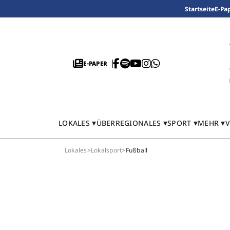
Startseite
E-Pa
E-PAPER
LOKALES
ÜBERREGIONALES
SPORT
MEHR
V
Lokales
>
Lokalsport
>
Fußball