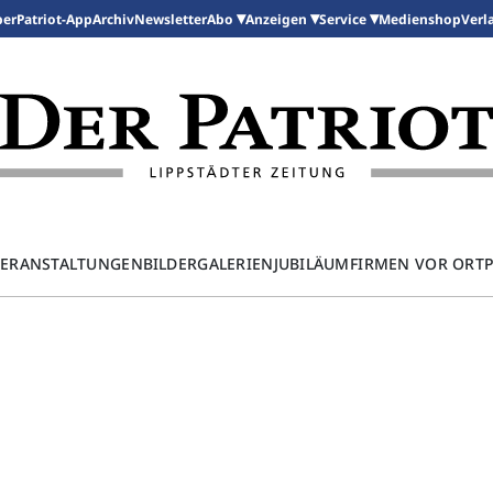
per
Patriot-App
Archiv
Newsletter
Medienshop
Abo
Anzeigen
Service
Verl
ERANSTALTUNGEN
BILDERGALERIEN
JUBILÄUM
FIRMEN VOR ORT