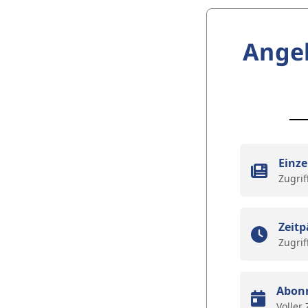
Ange
Einze
Zugrif
Zeitp
Zugrif
Abon
Voller