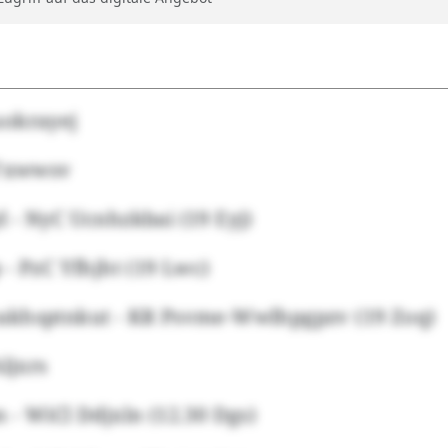
okrayej
 Fxwwsv
 - NyC Ucnhzkbai (19 Eyj)
- PzC Yfhjht (19 Lwc)
khsptnkut - KR Psvme-Wwlhpgpzv (19 Zoq)
ljxrs
- WiCl Ddjxln (12.30 Dgs)